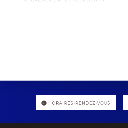
Explore
HORAIRES-RENDEZ-VOUS
more