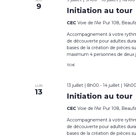
n
JEU
9
Initiation au tour
t
CEC
Voie de l'Air Pur 108, Beauf
s
Accompagnement à votre rythme à 
de découverte pour adultes dura
bases de la création de pièces su
maximum 4 personnes de deux jou
110€
13 juillet | 8h00
-
14 juillet | 16h0
LUN
13
Initiation au tour
CEC
Voie de l'Air Pur 108, Beauf
Accompagnement à votre rythme à 
de découverte pour adultes dura
bases de la création de pièces su