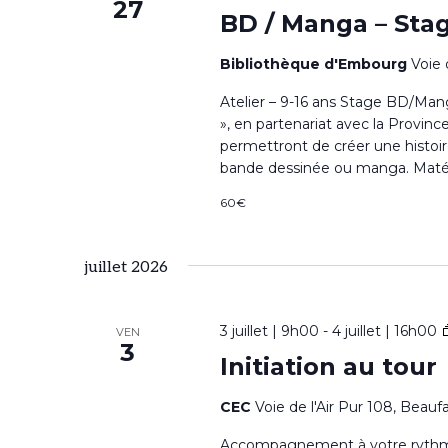
27
e
i
e
BD / Manga – Stag
d
r
g
Bibliothèque d'Embourg
Voie 
a
c
Atelier – 9-16 ans Stage BD/Man
a
t
h
», en partenariat avec la Provin
e
permettront de créer une histoire,
t
e
bande dessinée ou manga. Matériel
.
r
i
60€
É
o
v
juillet 2026
n
è
n
d
3 juillet | 9h00
-
4 juillet | 16h00
VEN
3
e
Initiation au tour
e
m
CEC
Voie de l'Air Pur 108, Beauf
v
e
Accompagnement à votre rythme à 