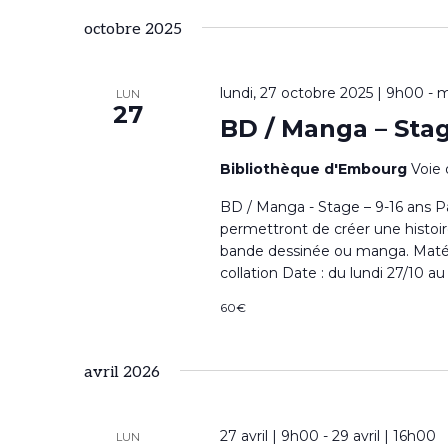
i
e
é
octobre 2025
r
l
r
m
lundi, 27 octobre 2025 | 9h00
e
-
m
LUN
o
27
c
BD / Manga – Stag
c
t
h
t
-
Bibliothèque d'Embourg
Voie 
i
e
c
BD / Manga - Stage – 9-16 ans P
o
permettront de créer une histoire,
l
e
bande dessinée ou manga. Matériel
n
é
collation Date : du lundi 27/10 a
t
n
.
60€
e
n
R
z
e
avril 2026
a
u
c
v
n
h
27 avril | 9h00
-
29 avril | 16h00
LUN