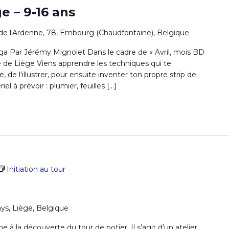
e – 9-16 ans
de l'Ardenne, 78, Embourg (Chaudfontaine), Belgique
ga Par Jérémy Mignolet Dans le cadre de « Avril, mois BD
ce de Liège Viens apprendre les techniques qui te
 de l'illustrer, pour ensuite inventer ton propre strip de
 à prévoir : plumier, feuilles […]
Initiation au tour
ays, Liège, Belgique
la découverte du tour de potier. Il s’agit d’un atelier