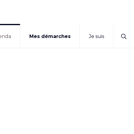
Sho
enda
Mes démarches
Je suis
Sear