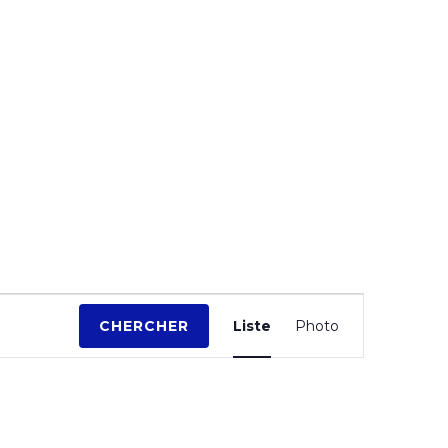
N
CHERCHER
Liste
Photo
a
v
i
g
a