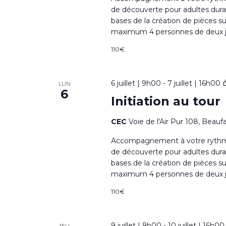
n
u
de découverte pour adultes dura
t
bases de la création de pièces su
e
maximum 4 personnes de deux jou
s
s
p
110€
a
É
r
6 juillet | 9h00
-
7 juillet | 16h00
LUN
6
v
Initiation au tour
m
è
o
CEC
Voie de l'Air Pur 108, Beauf
t
n
Accompagnement à votre rythme à 
-
de découverte pour adultes dura
e
bases de la création de pièces su
c
maximum 4 personnes de deux jou
m
l
110€
é
e
.
9 juillet | 9h00
-
10 juillet | 16h00