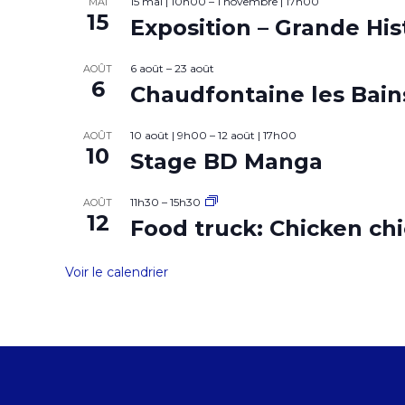
15 mai | 10h00
–
1 novembre | 17h00
MAI
15
Exposition – Grande His
6 août
–
23 août
AOÛT
6
Chaudfontaine les Bains
10 août | 9h00
–
12 août | 17h00
AOÛT
10
Stage BD Manga
11h30
–
15h30
AOÛT
12
Food truck: Chicken ch
Voir le calendrier