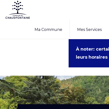
Passer
Passer
à
au
la
contenu
COMMUNE
Site
DE
navigation
principal
Ma Commune
Mes Services
CHAUDFONTAINE
officiel
principale
de
la
À noter: cert
commune
leurs horaires 
de
Chaudfontaine