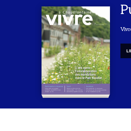
P
Vivr
L