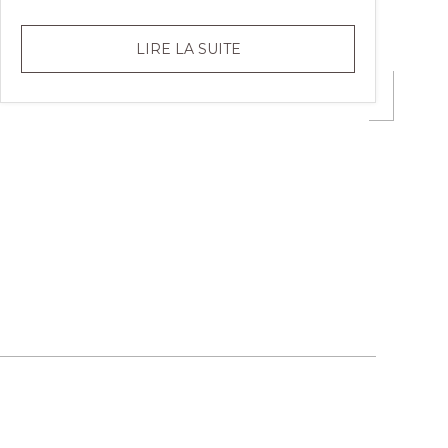
INSCRIVEZ-
LIRE LA SUITE
VOUS
AUX
ACTIVITÉS
SPORTIVES!