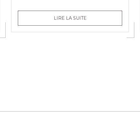
5
LIRE LA SUITE
ANS
APRÈS
:
LE
FILM!