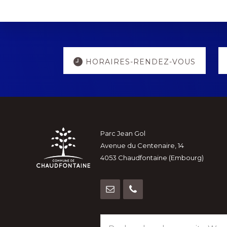
Explore
HORAIRES-RENDEZ-VOUS
more
Footer
Parc Jean Gol
Avenue du Centenaire, 14
4053 Chaudfontaine (Embourg)
Rechercher