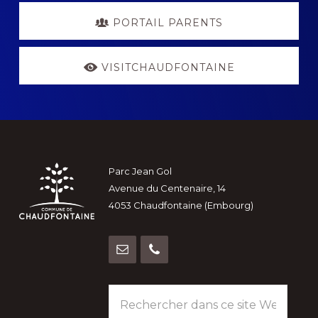
PORTAIL PARENTS
VISITCHAUDFONTAINE
Footer
Parc Jean Gol
Avenue du Centenaire, 14
4053 Chaudfontaine (Embourg)
Rechercher
dans