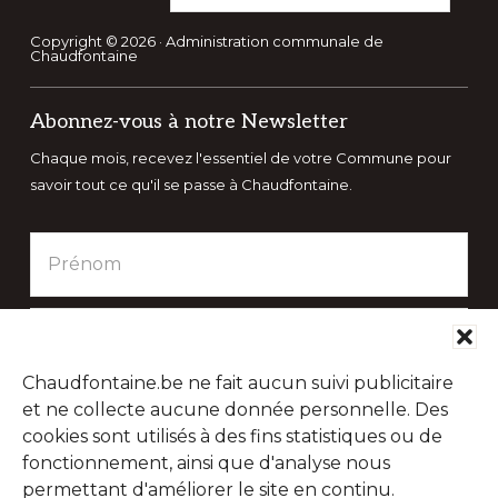
ce
site
Copyright © 2026 · Administration communale de
Chaudfontaine
Web
Abonnez-vous à notre Newsletter
Chaque mois, recevez l'essentiel de votre Commune pour
savoir tout ce qu'il se passe à Chaudfontaine.
Chaudfontaine.be ne fait aucun suivi publicitaire
et ne collecte aucune donnée personnelle. Des
cookies sont utilisés à des fins statistiques ou de
fonctionnement, ainsi que d'analyse nous
permettant d'améliorer le site en continu.