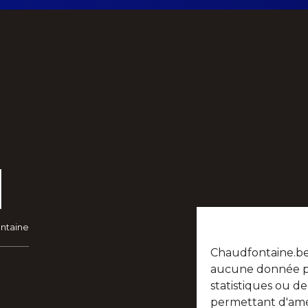
ontaine
Chaudfontaine.be n
aucune donnée per
statistiques ou d
permettant d'amél