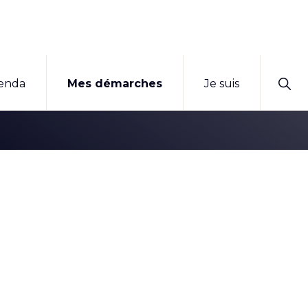
Sho
enda
Mes démarches
Je suis
Sear