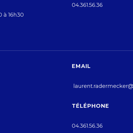
04.361.56.36
0 à 16h30
EMAIL
laurent.radermecker@
TÉLÉPHONE
04.361.56.36