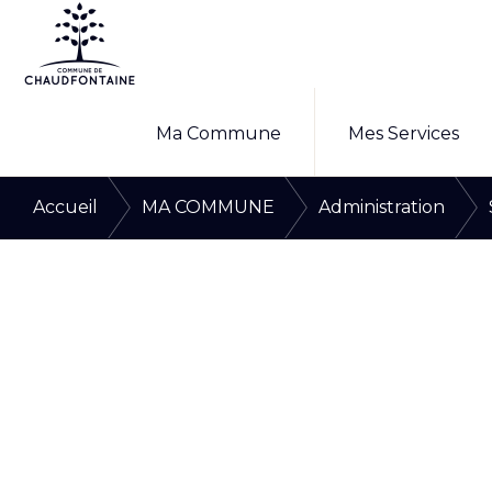
Passer
Passer
à
au
la
contenu
COMMUNE
Site
DE
navigation
principal
Ma Commune
Mes Services
CHAUDFONTAINE
officiel
principale
de
/
/
Accueil
MA COMMUNE
Administration
la
commune
de
Chaudfontaine