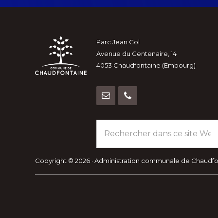
Footer
Parc Jean Gol
Avenue du Centenaire, 14
4053 Chaudfontaine (Embourg)
Rechercher
dans
ce
site
Copyright © 2026 · Administration communale de Chaudf
Web