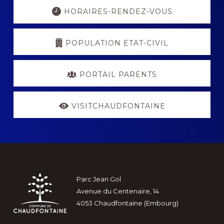
more
HORAIRES-RENDEZ-VOUS
POPULATION ETAT-CIVIL
PORTAIL PARENTS
VISITCHAUDFONTAINE
Footer
Parc Jean Gol
Avenue du Centenaire, 14
4053 Chaudfontaine (Embourg)