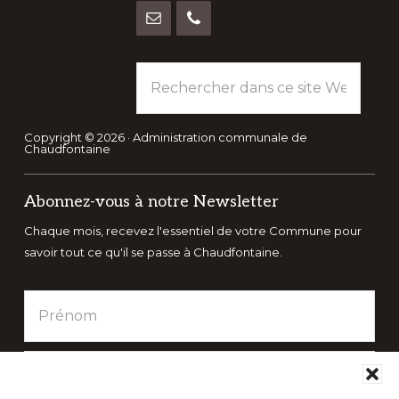
Rechercher
dans
ce
site
Copyright © 2026 · Administration communale de
Chaudfontaine
Web
Abonnez-vous à notre Newsletter
Chaque mois, recevez l'essentiel de votre Commune pour
savoir tout ce qu'il se passe à Chaudfontaine.