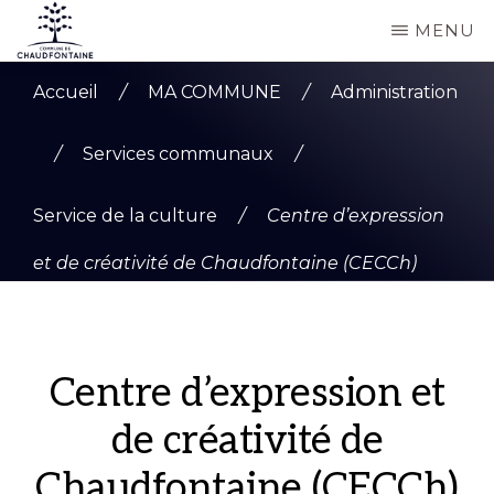
Passer
MENU
au
COMMUNE
Site
contenu
DE
Accueil
/
MA COMMUNE
/
Administration
CHAUDFONTAINE
officiel
principal
de
/
Services communaux
/
la
Service de la culture
/
Centre d’expression
commune
de
et de créativité de Chaudfontaine (CECCh)
Chaudfontaine
Centre d’expression et
de créativité de
Chaudfontaine (CECCh)