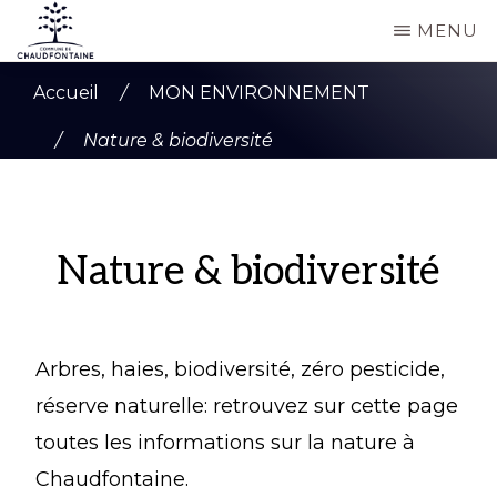
Passer
MENU
au
COMMUNE
Site
contenu
DE
Accueil
/
MON ENVIRONNEMENT
CHAUDFONTAINE
officiel
principal
/
Nature & biodiversité
de
la
commune
Nature & biodiversité
de
Chaudfontaine
Arbres, haies, biodiversité, zéro pesticide,
réserve naturelle: retrouvez sur cette page
toutes les informations sur la nature à
Chaudfontaine.