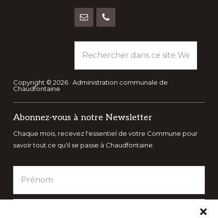
Rechercher
dans
ce
site
Copyright © 2026 · Administration communale de
Chaudfontaine
Web
Abonnez-vous à notre Newsletter
Chaque mois, recevez l'essentiel de votre Commune pour
savoir tout ce qu'il se passe à Chaudfontaine.