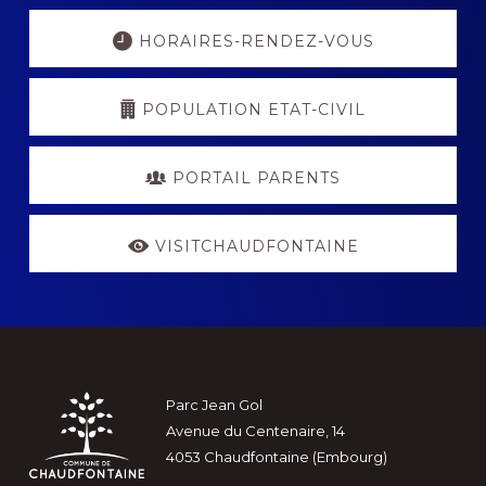
Explore
more
HORAIRES-RENDEZ-VOUS
POPULATION ETAT-CIVIL
PORTAIL PARENTS
VISITCHAUDFONTAINE
Footer
Parc Jean Gol
Avenue du Centenaire, 14
4053 Chaudfontaine (Embourg)