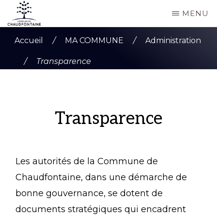
Passer
MENU
au
COMMUNE
Site
contenu
DE
Accueil
/
MA COMMUNE
/
Administration
CHAUDFONTAINE
officiel
principal
/
Transparence
de
la
commune
Transparence
de
Chaudfontaine
Les autorités de la Commune de
Chaudfontaine, dans une démarche de
bonne gouvernance, se dotent de
documents stratégiques qui encadrent