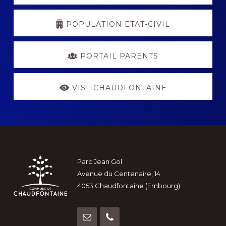
POPULATION ETAT-CIVIL
PORTAIL PARENTS
VISITCHAUDFONTAINE
Footer
Parc Jean Gol
Avenue du Centenaire, 14
4053 Chaudfontaine (Embourg)