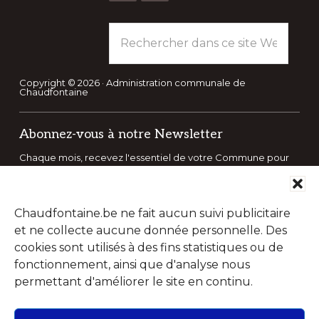
Rechercher
dans
ce
site
Copyright © 2026 · Administration communale de
Chaudfontaine
Web
Abonnez-vous à notre Newsletter
Chaque mois, recevez l'essentiel de votre Commune pour
savoir tout ce qu'il se passe à Chaudfontaine.
Chaudfontaine.be ne fait aucun suivi publicitaire
et ne collecte aucune donnée personnelle. Des
cookies sont utilisés à des fins statistiques ou de
fonctionnement, ainsi que d'analyse nous
permettant d'améliorer le site en continu.