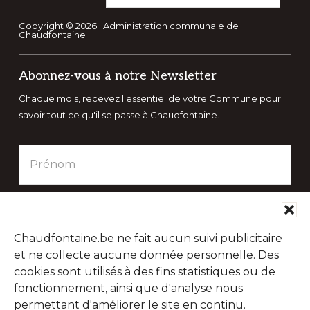
ce
site
Copyright © 2026 · Administration communale de
Chaudfontaine
Web
Abonnez-vous à notre Newsletter
Chaque mois, recevez l'essentiel de votre Commune pour
savoir tout ce qu'il se passe à Chaudfontaine.
Chaudfontaine.be ne fait aucun suivi publicitaire
et ne collecte aucune donnée personnelle. Des
cookies sont utilisés à des fins statistiques ou de
fonctionnement, ainsi que d'analyse nous
permettant d'améliorer le site en continu.