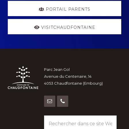
PORTAIL PARENTS
VISITCHAUDFONTAINE
Footer
Parc Jean Gol
Avenue du Centenaire, 14
4053 Chaudfontaine (Embourg)
Rechercher
dans