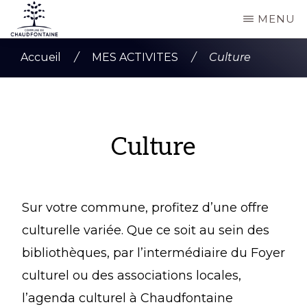
Passer
MENU
au
COMMUNE
Site
contenu
DE
Accueil
/
MES ACTIVITES
/
Culture
CHAUDFONTAINE
officiel
principal
de
la
commune
Culture
de
Chaudfontaine
Sur votre commune, profitez d’une offre
culturelle variée. Que ce soit au sein des
bibliothèques, par l’intermédiaire du Foyer
culturel ou des associations locales,
l’agenda culturel à Chaudfontaine