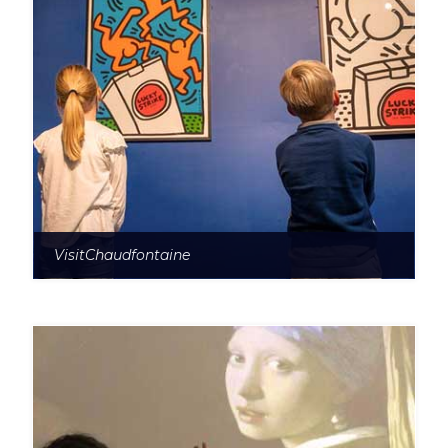
VisitChaudfontaine