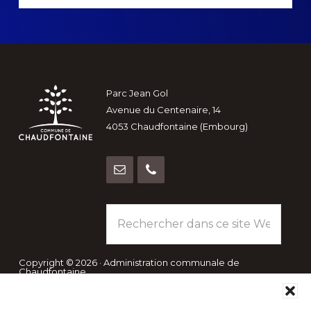
Footer
Parc Jean Gol
Avenue du Centenaire, 14
4053 Chaudfontaine (Embourg)
Rechercher
dans
ce
site
Copyright © 2026 · Administration communale de
Chaudfontaine
Web