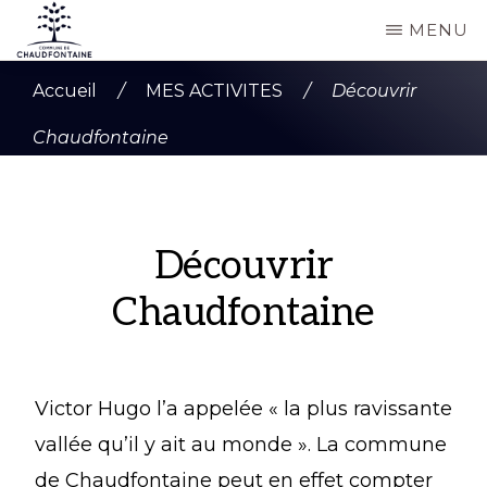
Passer
MENU
au
COMMUNE
Site
contenu
DE
Accueil
/
MES ACTIVITES
/
Découvrir
CHAUDFONTAINE
officiel
principal
Chaudfontaine
de
la
commune
Découvrir
de
Chaudfontaine
Chaudfontaine
Victor Hugo l’a appelée « la plus ravissante
vallée qu’il y ait au monde ». La commune
de Chaudfontaine peut en effet compter