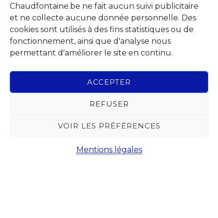
Abonnez-vous à notre Newsletter
Chaudfontaine.be ne fait aucun suivi publicitaire
Chaque mois, recevez l'essentiel de votre Commune pour
et ne collecte aucune donnée personnelle. Des
savoir tout ce qu'il se passe à Chaudfontaine.
cookies sont utilisés à des fins statistiques ou de
fonctionnement, ainsi que d'analyse nous
permettant d'améliorer le site en continu.
ACCEPTER
REFUSER
VOIR LES PRÉFÉRENCES
Mentions légales
Suivez-nous sur les réseaux sociaux