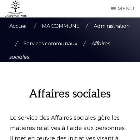
Passer
MENU
au
COMMUNE
Site
contenu
DE
Accueil
/
MA COMMUNE
/
Administration
CHAUDFONTAINE
officiel
principal
de
/
Services communaux
/
Affaires
la
sociales
commune
de
Chaudfontaine
Affaires sociales
Le service des Affaires sociales gère les
matières relatives à l’aide aux personnes.
Il met en œuvre des initiatives visant à