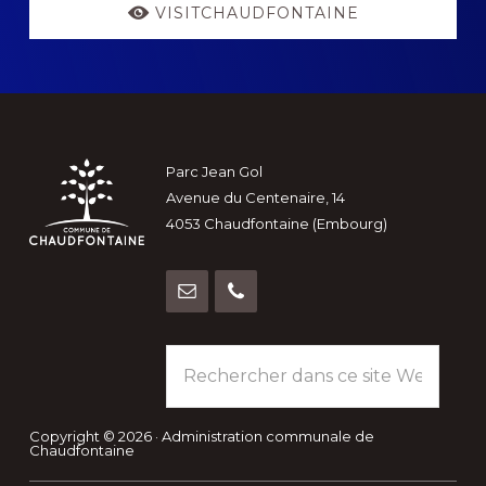
VISITCHAUDFONTAINE
Footer
Parc Jean Gol
Avenue du Centenaire, 14
4053 Chaudfontaine (Embourg)
Rechercher
dans
ce
site
Copyright © 2026 · Administration communale de
Chaudfontaine
Web