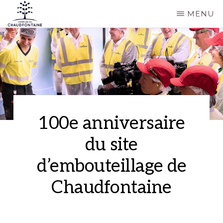
Passer
MENU
au
COMMUNE
Site
contenu
DE
CHAUDFONTAINE
officiel
principal
de
la
commune
de
100e anniversaire
Chaudfontaine
du site
d’embouteillage de
Chaudfontaine