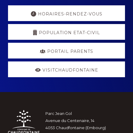
Explore
more
HORAIRES-RENDEZ-VOUS
POPULATION ETAT-CIVIL
PORTAIL PARENTS
VISITCHAUDFONTAINE
Footer
Parc Jean Gol
Avenue du Centenaire, 14
4053 Chaudfontaine (Embourg)