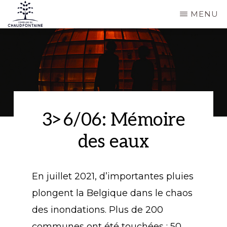
Passer
MENU
au
COMMUNE
Site
contenu
DE
CHAUDFONTAINE
officiel
principal
de
la
commune
3>6/06: Mémoire
de
des eaux
Chaudfontaine
En juillet 2021, d’importantes pluies
plongent la Belgique dans le chaos
des inondations. Plus de 200
communes ont été touchées ; 50