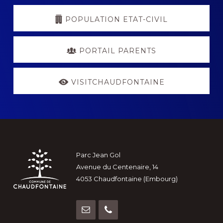
POPULATION ETAT-CIVIL
PORTAIL PARENTS
VISITCHAUDFONTAINE
Footer
Parc Jean Gol
Avenue du Centenaire, 14
4053 Chaudfontaine (Embourg)