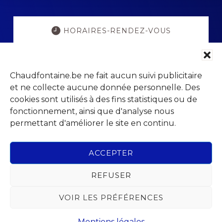
Explore
more
HORAIRES-RENDEZ-VOUS
POPULATION ETAT-CIVIL
Chaudfontaine.be ne fait aucun suivi publicitaire
et ne collecte aucune donnée personnelle. Des
PORTAIL PARENTS
cookies sont utilisés à des fins statistiques ou de
fonctionnement, ainsi que d'analyse nous
permettant d'améliorer le site en continu.
VISITCHAUDFONTAINE
ACCEPTER
REFUSER
Footer
VOIR LES PRÉFÉRENCES
Parc Jean Gol
Avenue du Centenaire, 14
4053 Chaudfontaine (Embourg)
Mentions légales