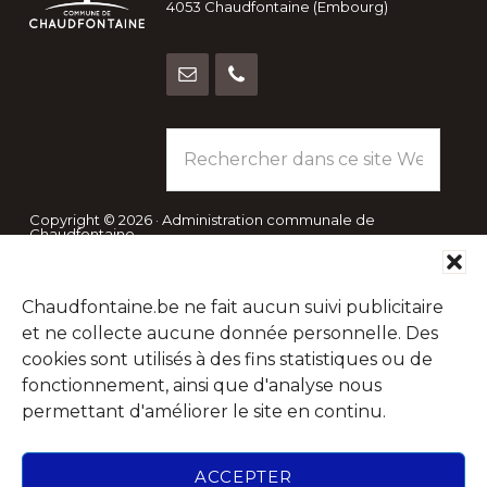
4053 Chaudfontaine (Embourg)
Rechercher
dans
ce
site
Copyright © 2026 · Administration communale de
Chaudfontaine
Web
Abonnez-vous à notre Newsletter
Chaudfontaine.be ne fait aucun suivi publicitaire
et ne collecte aucune donnée personnelle. Des
Chaque mois, recevez l'essentiel de votre Commune pour
cookies sont utilisés à des fins statistiques ou de
savoir tout ce qu'il se passe à Chaudfontaine.
fonctionnement, ainsi que d'analyse nous
permettant d'améliorer le site en continu.
ACCEPTER