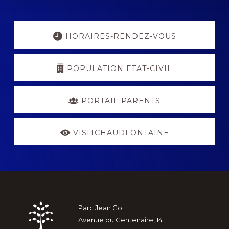
Explore
more
HORAIRES-RENDEZ-VOUS
POPULATION ETAT-CIVIL
PORTAIL PARENTS
VISITCHAUDFONTAINE
Footer
Parc Jean Gol
Avenue du Centenaire, 14