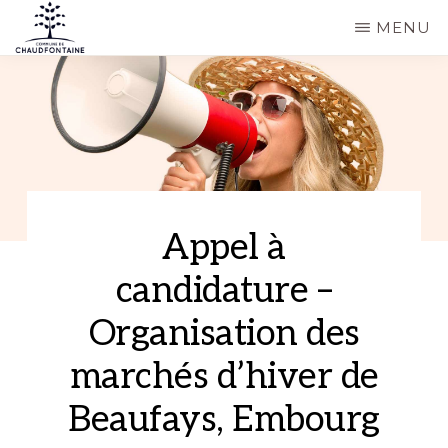
Passer
MENU
au
COMMUNE
Site
contenu
DE
CHAUDFONTAINE
officiel
principal
de
la
commune
de
Appel à
Chaudfontaine
candidature –
Organisation des
marchés d’hiver de
Beaufays, Embourg