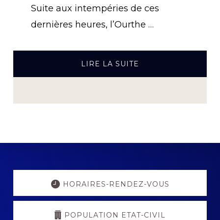
Suite aux intempéries de ces
dernières heures, l’Ourthe …
À
LIRE LA SUITE
PROPOSINTEMPÉRI
–
NEIGE
ET
RISQUE
D’INONDATIONS
Explore
more
HORAIRES-RENDEZ-VOUS
POPULATION ETAT-CIVIL