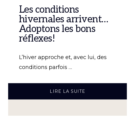
Les conditions
hivernales arrivent…
Adoptons les bons
réflexes!
L’hiver approche et, avec lui, des
conditions parfois …
À
LIRE LA SUITE
PROPOSLES
CONDITIONS
HIVERNALES
ARRIVENT…
ADOPTONS
LES
BONS
RÉFLEXES!