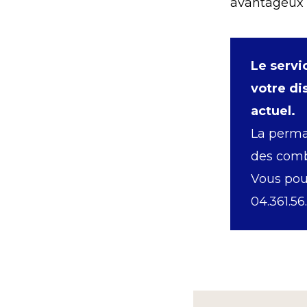
avantageux
Le serv
votre di
actuel.
La perma
des comb
Vous pou
04.361.56