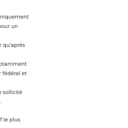
 uniquement
pour un
r qu’après
s notamment
r fédéral et
sollicité
.
f le plus