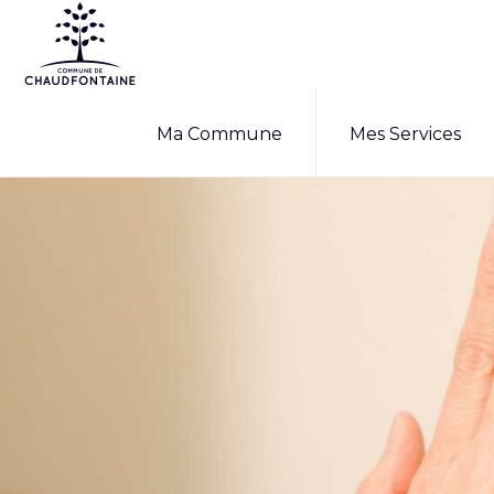
Passer
Passer
à
au
la
contenu
COMMUNE
Site
DE
navigation
principal
Ma Commune
Mes Services
CHAUDFONTAINE
officiel
principale
de
la
commune
de
Chaudfontaine