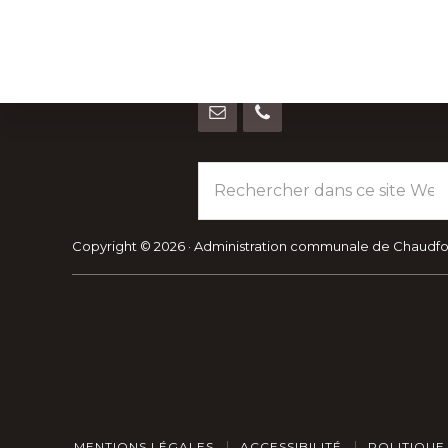
Footer
Parc Jean Gol
Avenue du Centenaire, 14
4053 Chaudfontaine (Embourg)
Explore
Rechercher
HORAIRES-RENDEZ-VOUS
more
dans
ce
site
Copyright © 2026 · Administration communale de Chaudf
Web
MENTIONS LÉGALES
ACCESSIBILITÉ
POLITIQUE