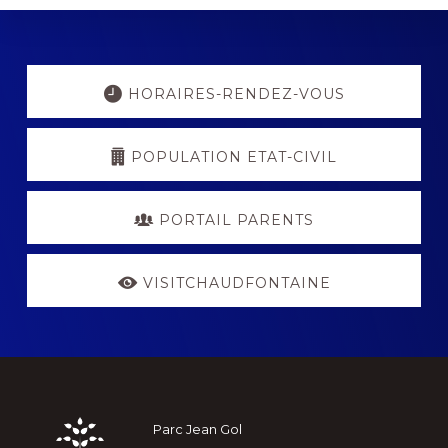
Explore
more
HORAIRES-RENDEZ-VOUS
POPULATION ETAT-CIVIL
PORTAIL PARENTS
VISITCHAUDFONTAINE
Footer
Parc Jean Gol