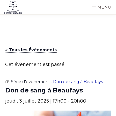
Passer
MENU
au
COMMUNE
Site
contenu
DE
CHAUDFONTAINE
officiel
principal
de
la
« Tous les Évènements
commune
de
Cet évènement est passé.
Chaudfontaine
Série d'événement :
Don de sang à Beaufays
Don de sang à Beaufays
jeudi, 3 juillet 2025 | 17h00
-
20h00