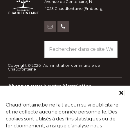
Avenue du Centenaire, 14
4053 Chaudfontaine (Embourg)
Rechercher
dans
ce
site
Copyright © 2026 · Administration communale de
Chaudfontaine
Web
Abonnez-vous à notre Newsletter
Chaque mois, recevez l'essentiel de votre Commune pour
savoir tout ce qu'il se passe à Chaudfontaine.
Chaudfontaine.be ne fait aucun suivi publicitaire
et ne collecte aucune donnée personnelle. Des
cookies sont utilisés à des fins statistiques ou de
fonctionnement, ainsi que d'analyse nous