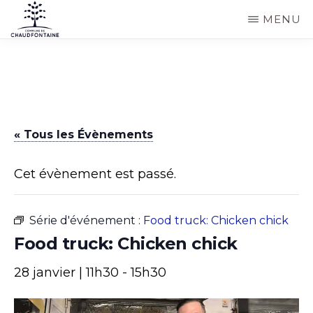
Passer
MENU
au
COMMUNE
Site
contenu
DE
CHAUDFONTAINE
officiel
principal
de
la
« Tous les Évènements
commune
de
Cet évènement est passé.
Chaudfontaine
Série d'événement :
Food truck: Chicken chick
Food truck: Chicken chick
28 janvier | 11h30
-
15h30