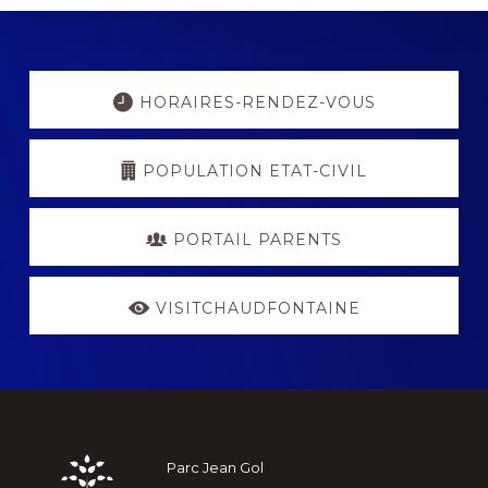
Explore
more
HORAIRES-RENDEZ-VOUS
POPULATION ETAT-CIVIL
PORTAIL PARENTS
VISITCHAUDFONTAINE
Footer
Parc Jean Gol