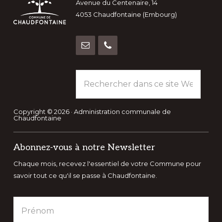
Avenue du Centenaire, 14
4053 Chaudfontaine (Embourg)
Rechercher
dans
ce
site
Copyright © 2026 · Administration communale de
Chaudfontaine
Web
Abonnez-vous à notre Newsletter
Chaque mois, recevez l'essentiel de votre Commune pour
savoir tout ce qu'il se passe à Chaudfontaine.