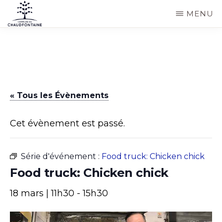
Passer
MENU
au
COMMUNE
Site
contenu
DE
CHAUDFONTAINE
officiel
principal
de
la
« Tous les Évènements
commune
de
Cet évènement est passé.
Chaudfontaine
Série d'événement :
Food truck: Chicken chick
Food truck: Chicken chick
18 mars | 11h30
-
15h30