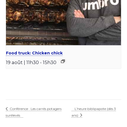
Food truck: Chicken chick
19 août | 11h30
-
15h30
Conférence : Les carrés potagers
L’heure biblipapote (dès 3
surélevés
ans)