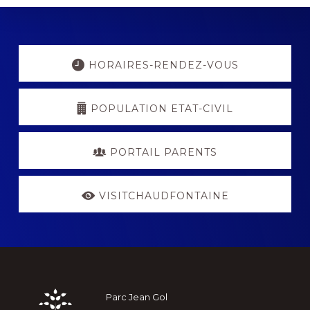
Explore
more
HORAIRES-RENDEZ-VOUS
POPULATION ETAT-CIVIL
PORTAIL PARENTS
VISITCHAUDFONTAINE
Footer
Parc Jean Gol