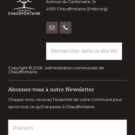
Avenue du Centenaire, 14
4053 Chaudfontaine (Embourg)
Rechercher
dans
ce
site
Copyright © 2026 · Administration communale de
Chaudfontaine
Web
Abonnez-vous à notre Newsletter
Chaque mois, recevez l'essentiel de votre Commune pour
savoir tout ce qu'il se passe à Chaudfontaine.