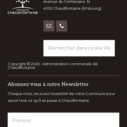
Avenue du Centenaire, 14
4053 Chaudfontaine (Embourg)
Rechercher
dans
ce
site
Copyright © 2026 · Administration communale de
Chaudfontaine
Web
Abonnez-vous à notre Newsletter
Chaque mois, recevez l'essentiel de votre Commune pour
savoir tout ce qu'il se passe à Chaudfontaine.