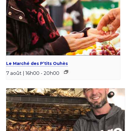
Le Marché des P’tits Ouhès
7 août | 16h00
-
20h00