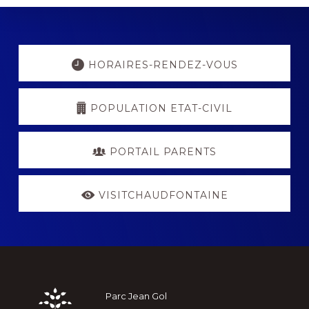
Explore
more
HORAIRES-RENDEZ-VOUS
POPULATION ETAT-CIVIL
PORTAIL PARENTS
VISITCHAUDFONTAINE
Footer
Parc Jean Gol