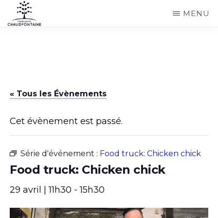
Passer
MENU
au
COMMUNE
Site
contenu
DE
CHAUDFONTAINE
officiel
principal
de
la
« Tous les Évènements
commune
de
Cet évènement est passé.
Chaudfontaine
Série d'événement :
Food truck: Chicken chick
Food truck: Chicken chick
29 avril | 11h30
-
15h30