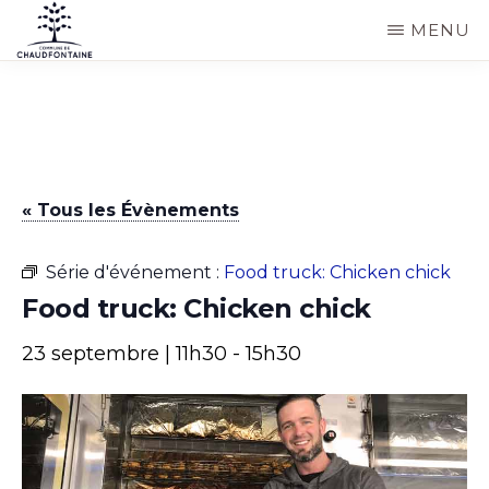
Passer
MENU
au
COMMUNE
Site
contenu
DE
CHAUDFONTAINE
officiel
principal
de
la
« Tous les Évènements
commune
de
Série d'événement :
Food truck: Chicken chick
Chaudfontaine
Food truck: Chicken chick
23 septembre | 11h30
-
15h30