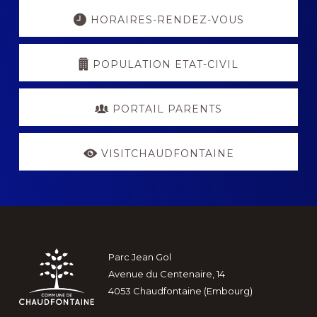
Explore
more
HORAIRES-RENDEZ-VOUS
POPULATION ETAT-CIVIL
PORTAIL PARENTS
VISITCHAUDFONTAINE
Footer
Parc Jean Gol
Avenue du Centenaire, 14
4053 Chaudfontaine (Embourg)