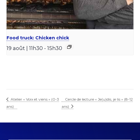
Food truck: Chicken chick
19 août | 11h30
-
15h30
Atelier « Voix et viens » (0-3
Cercle de lecture « Je(u)dis, je lis » (8-12
ans)
ans)