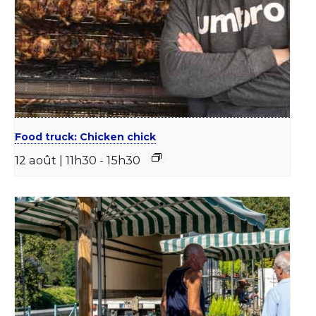
Food truck: Chicken chick
12 août | 11h30
-
15h30