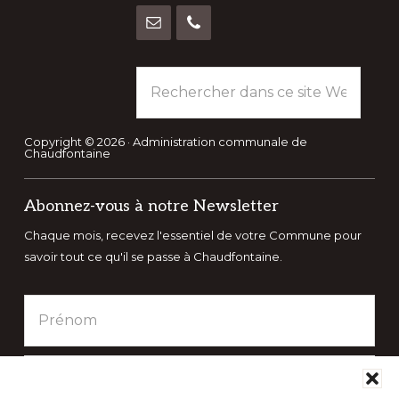
Rechercher
dans
ce
site
Copyright © 2026 · Administration communale de
Chaudfontaine
Web
Abonnez-vous à notre Newsletter
Chaque mois, recevez l'essentiel de votre Commune pour
savoir tout ce qu'il se passe à Chaudfontaine.