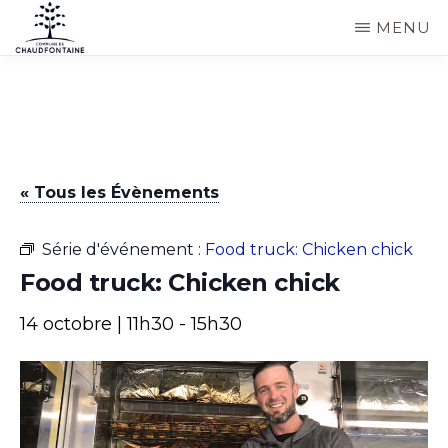
Passer
MENU
au
COMMUNE
Site
contenu
DE
CHAUDFONTAINE
officiel
principal
de
la
« Tous les Évènements
commune
de
Série d'événement :
Food truck: Chicken chick
Chaudfontaine
Food truck: Chicken chick
14 octobre | 11h30
-
15h30