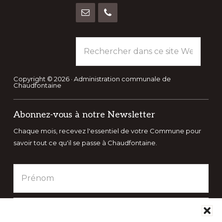
Rechercher
dans
ce
site
Copyright © 2026 · Administration communale de
Chaudfontaine
Web
Abonnez-vous à notre Newsletter
Chaque mois, recevez l'essentiel de votre Commune pour
savoir tout ce qu'il se passe à Chaudfontaine.