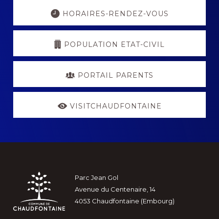
Explore
more
HORAIRES-RENDEZ-VOUS
POPULATION ETAT-CIVIL
PORTAIL PARENTS
VISITCHAUDFONTAINE
Footer
Parc Jean Gol
Avenue du Centenaire, 14
4053 Chaudfontaine (Embourg)