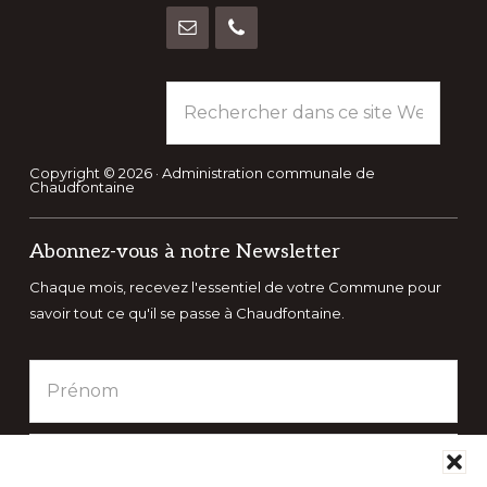
Rechercher
dans
ce
site
Copyright © 2026 · Administration communale de
Chaudfontaine
Web
Abonnez-vous à notre Newsletter
Chaque mois, recevez l'essentiel de votre Commune pour
savoir tout ce qu'il se passe à Chaudfontaine.