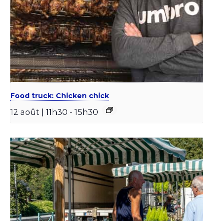
Food truck: Chicken chick
12 août | 11h30
-
15h30