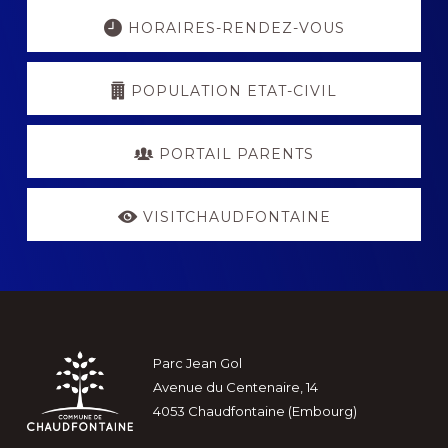
Explore
more
HORAIRES-RENDEZ-VOUS
POPULATION ETAT-CIVIL
PORTAIL PARENTS
VISITCHAUDFONTAINE
Footer
Parc Jean Gol
Avenue du Centenaire, 14
4053 Chaudfontaine (Embourg)