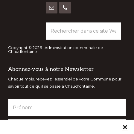
Rechercher
dans
ce
site
Copyright © 2026 · Administration communale de
Chaudfontaine
Web
Abonnez-vous à notre Newsletter
Chaque mois, recevez l'essentiel de votre Commune pour
savoir tout ce qu'il se passe à Chaudfontaine.