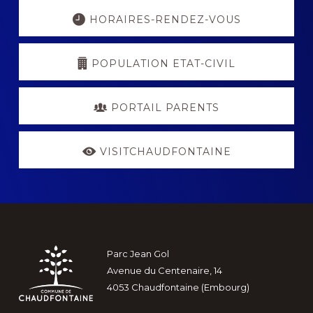
Explore
more
HORAIRES-RENDEZ-VOUS
POPULATION ETAT-CIVIL
PORTAIL PARENTS
VISITCHAUDFONTAINE
Footer
Parc Jean Gol
Avenue du Centenaire, 14
4053 Chaudfontaine (Embourg)