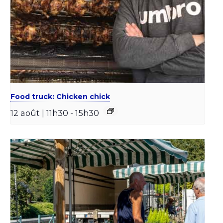
Food truck: Chicken chick
12 août | 11h30
-
15h30