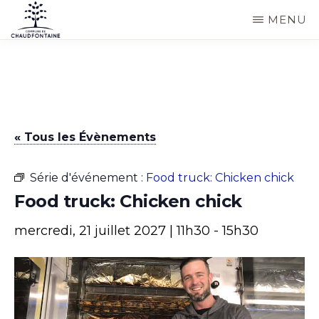
Passer
MENU
au
COMMUNE
Site
contenu
DE
CHAUDFONTAINE
officiel
principal
de
la
« Tous les Évènements
commune
de
Série d'événement :
Food truck: Chicken chick
Chaudfontaine
Food truck: Chicken chick
mercredi, 21 juillet 2027 | 11h30
-
15h30