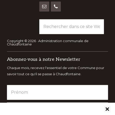
Rechercher
dans
ce
site
Copyright © 2026 · Administration communale de
Chaudfontaine
Web
Abonnez-vous à notre Newsletter
Chaque mois, recevez l'essentiel de votre Commune pour
savoir tout ce qu'il se passe à Chaudfontaine.