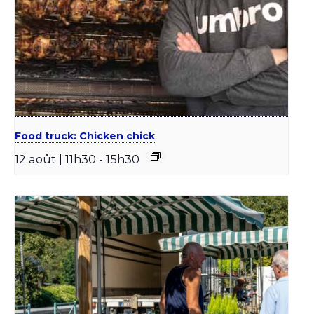
Food truck: Chicken chick
12 août | 11h30
-
15h30