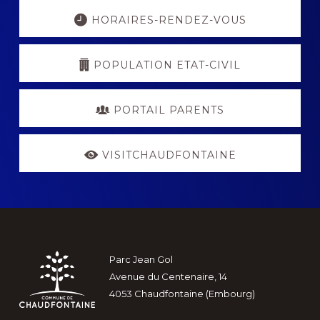
Explore
more
HORAIRES-RENDEZ-VOUS
POPULATION ETAT-CIVIL
PORTAIL PARENTS
VISITCHAUDFONTAINE
Footer
Parc Jean Gol
Avenue du Centenaire, 14
4053 Chaudfontaine (Embourg)