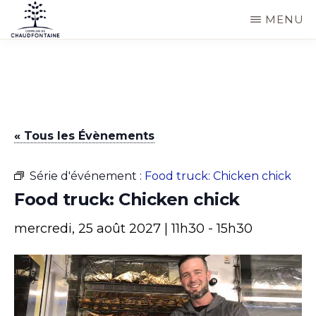
Passer
MENU
au
COMMUNE
Site
contenu
DE
CHAUDFONTAINE
officiel
principal
de
la
« Tous les Évènements
commune
de
Série d'événement :
Food truck: Chicken chick
Chaudfontaine
Food truck: Chicken chick
mercredi, 25 août 2027 | 11h30
-
15h30