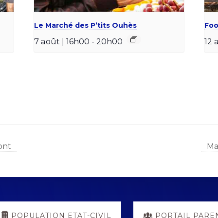
Le Marché des P’tits Ouhès
Foo
7 août | 16h00
-
20h00
12 
ont
Ma
POPULATION ETAT-CIVIL
PORTAIL PARE