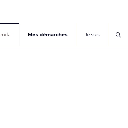
Sho
enda
Mes démarches
Je suis
Sear