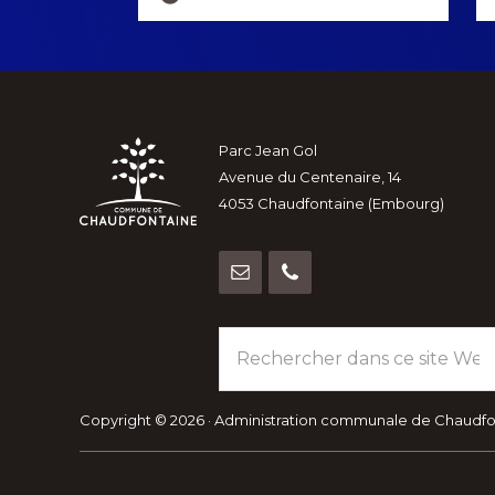
more
Footer
Parc Jean Gol
Avenue du Centenaire, 14
4053 Chaudfontaine (Embourg)
Rechercher
dans
ce
site
Copyright © 2026 · Administration communale de Chaudf
Web