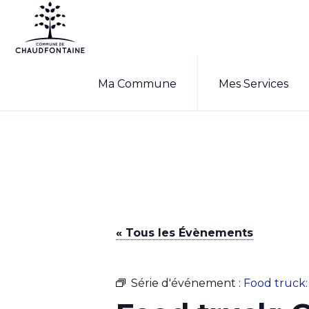
Passer
Passer
à
au
la
contenu
COMMUNE
Site
DE
navigation
principal
Ma Commune
Mes Services
CHAUDFONTAINE
officiel
principale
de
la
commune
de
Chaudfontaine
« Tous les Évènements
Série d'événement :
Food truck: