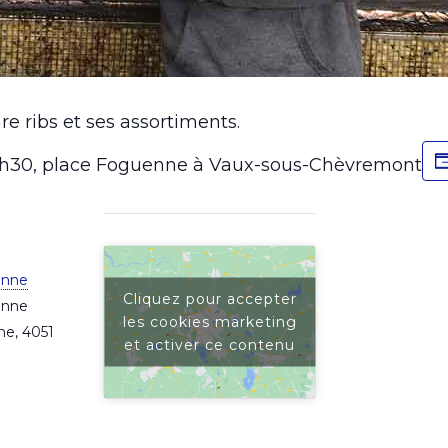
re ribs et ses assortiments.
15h30, place Foguenne à Vaux-sous-Chèvremont
enne
Cliquez pour accepter
enne
les cookies marketing
ne
,
4051
et activer ce contenu