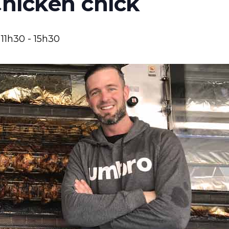
Chicken chick
 11h30
-
15h30