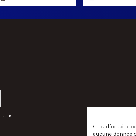
ontaine
Chaudfontaine.be n
aucune donnée per