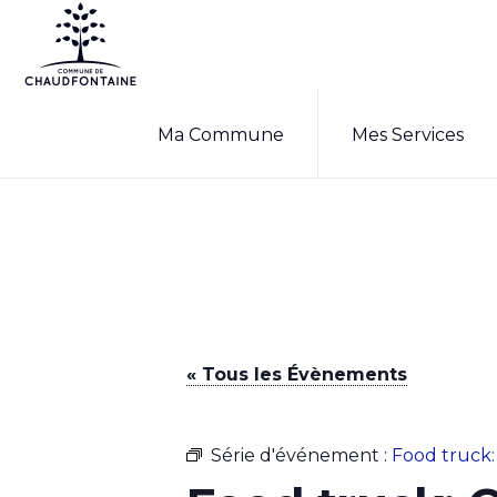
Passer
Passer
à
au
la
contenu
COMMUNE
Site
DE
navigation
principal
Ma Commune
Mes Services
CHAUDFONTAINE
officiel
principale
de
la
commune
de
Chaudfontaine
« Tous les Évènements
Série d'événement :
Food truck: