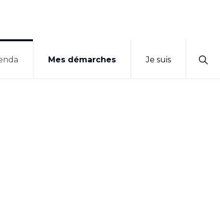
Sho
enda
Mes démarches
Je suis
Sear