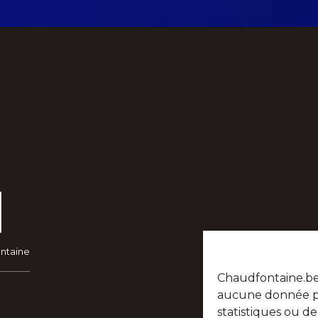
ontaine
Chaudfontaine.be n
aucune donnée per
statistiques ou d