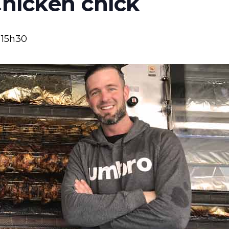
Chicken chick
-
15h30