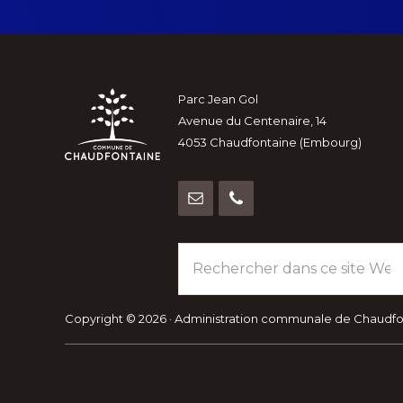
Footer
Parc Jean Gol
Avenue du Centenaire, 14
4053 Chaudfontaine (Embourg)
Rechercher
dans
ce
site
Copyright © 2026 · Administration communale de Chaudf
Web