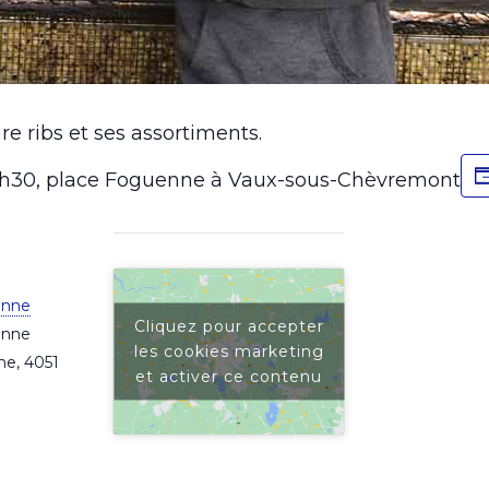
re ribs et ses assortiments.
15h30, place Foguenne à Vaux-sous-Chèvremont
enne
Cliquez pour accepter
enne
les cookies marketing
ne
,
4051
et activer ce contenu