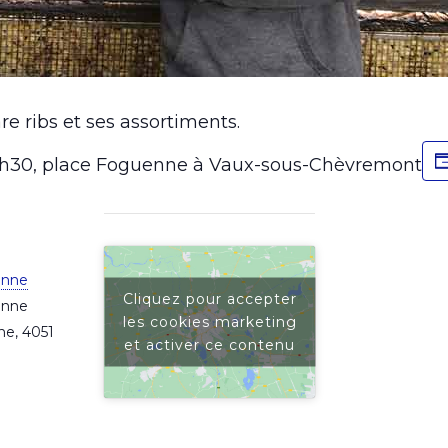
re ribs et ses assortiments.
15h30, place Foguenne à Vaux-sous-Chèvremont
enne
Cliquez pour accepter
enne
les cookies marketing
ne
,
4051
et activer ce contenu