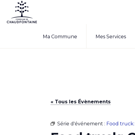
Passer
Passer
à
au
la
contenu
COMMUNE
Site
DE
navigation
principal
Ma Commune
Mes Services
CHAUDFONTAINE
officiel
principale
de
la
commune
de
Chaudfontaine
« Tous les Évènements
Série d'événement :
Food truck: