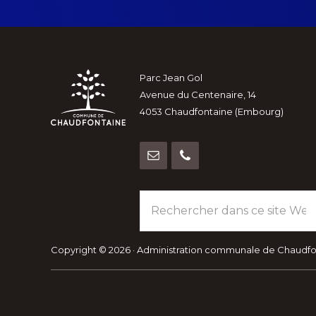
Footer
Parc Jean Gol
Avenue du Centenaire, 14
4053 Chaudfontaine (Embourg)
Rechercher
dans
ce
site
Copyright © 2026 · Administration communale de Chaudf
Web