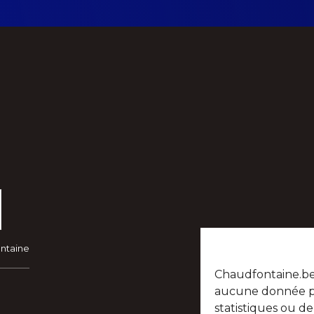
ontaine
Chaudfontaine.be n
aucune donnée per
statistiques ou d