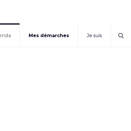
Sho
enda
Mes démarches
Je suis
Sear