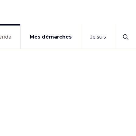
Sho
enda
Mes démarches
Je suis
Sear