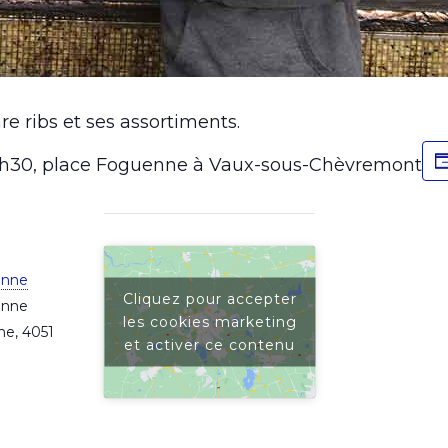
re ribs et ses assortiments.
15h30, place Foguenne à Vaux-sous-Chèvremont
enne
Cliquez pour accepter
enne
les cookies marketing
ne
,
4051
et activer ce contenu