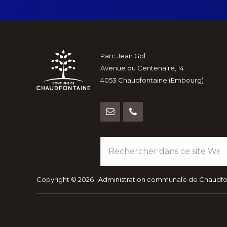
Footer
Parc Jean Gol
Avenue du Centenaire, 14
4053 Chaudfontaine (Embourg)
Rechercher
dans
ce
site
Copyright © 2026 · Administration communale de Chaudf
Web