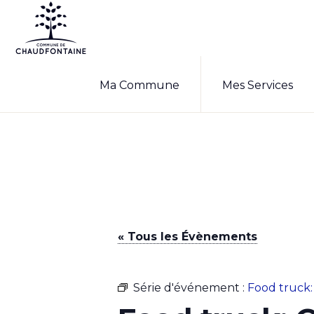
Passer
Passer
à
au
la
contenu
COMMUNE
Site
DE
navigation
principal
Ma Commune
Mes Services
CHAUDFONTAINE
officiel
principale
de
la
commune
de
Chaudfontaine
« Tous les Évènements
Série d'événement :
Food truck: