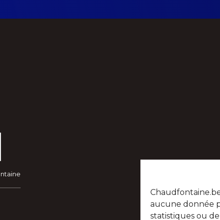
ontaine
Chaudfontaine.be n
aucune donnée per
statistiques ou d