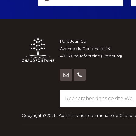
more
Footer
Parc Jean Gol
Avenue du Centenaire, 14
4053 Chaudfontaine (Embourg)
Rechercher
dans
ce
site
Copyright © 2026 · Administration communale de Chaudf
Web