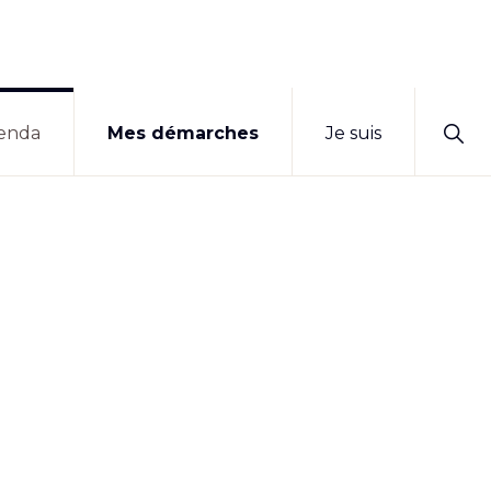
Sho
enda
Mes démarches
Je suis
Sear