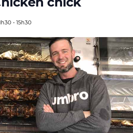
Chicken chick
11h30
-
15h30