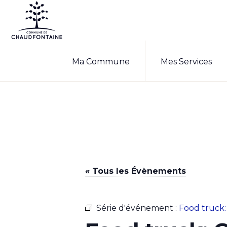
Passer
Passer
à
au
la
contenu
COMMUNE
Site
DE
navigation
principal
Ma Commune
Mes Services
CHAUDFONTAINE
officiel
principale
de
la
commune
de
Chaudfontaine
« Tous les Évènements
Série d'événement :
Food truck: