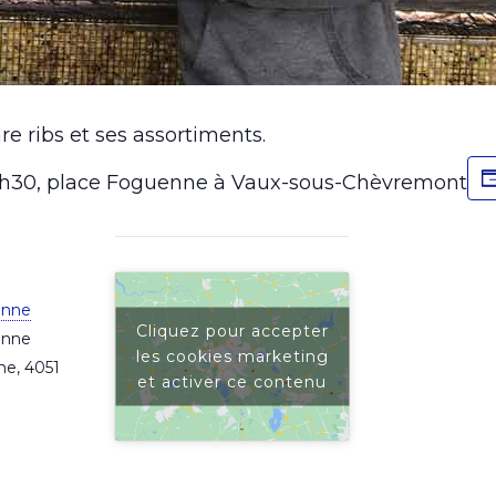
re ribs et ses assortiments.
15h30, place Foguenne à Vaux-sous-Chèvremont
enne
Cliquez pour accepter
enne
les cookies marketing
ne
,
4051
et activer ce contenu