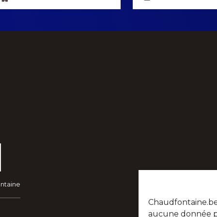
ontaine
Chaudfontaine.be n
aucune donnée per