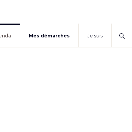
Sho
enda
Mes démarches
Je suis
Sear