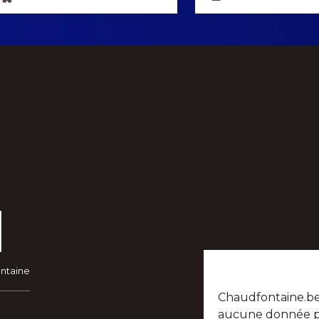
ontaine
Chaudfontaine.be n
aucune donnée per