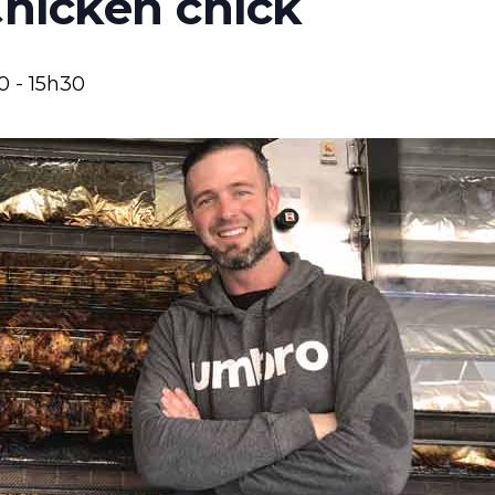
Chicken chick
0
-
15h30