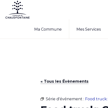
Passer
Passer
à
au
la
contenu
COMMUNE
Site
DE
navigation
principal
Ma Commune
Mes Services
CHAUDFONTAINE
officiel
principale
de
la
commune
de
Chaudfontaine
« Tous les Évènements
Série d'événement :
Food truck: