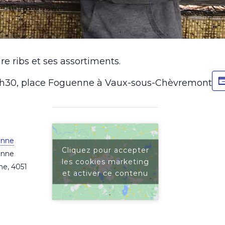
re ribs et ses assortiments.
15h30, place Foguenne à Vaux-sous-Chèvremont
enne
Cliquez pour accepter
enne
les cookies marketing
ne
,
4051
et activer ce contenu