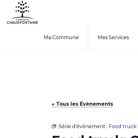
Passer
Passer
à
au
la
contenu
COMMUNE
Site
DE
navigation
principal
Ma Commune
Mes Services
CHAUDFONTAINE
officiel
principale
de
la
commune
de
Chaudfontaine
« Tous les Évènements
Série d'événement :
Food truck: