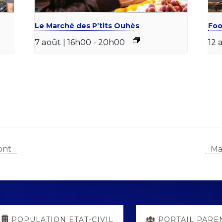
Le Marché des P’tits Ouhès
Foo
7 août | 16h00
-
20h00
12 
ont
Ma
POPULATION ETAT-CIVIL
PORTAIL PARE