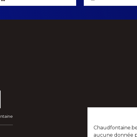
ontaine
Chaudfontaine.be n
aucune donnée per