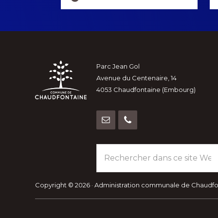
more
Footer
Parc Jean Gol
Avenue du Centenaire, 14
4053 Chaudfontaine (Embourg)
Rechercher
dans
ce
site
Copyright © 2026 · Administration communale de Chaudf
Web