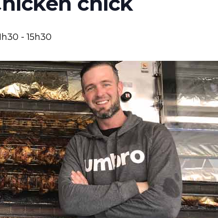
Chicken chick
11h30
-
15h30