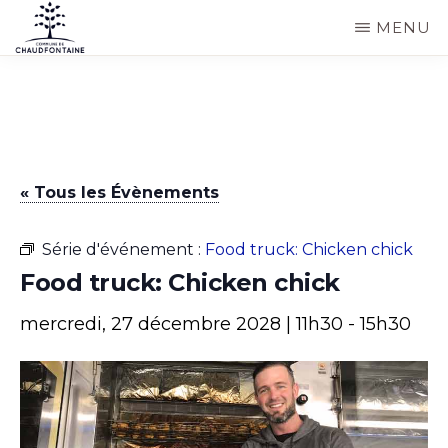
Passer
MENU
au
COMMUNE
Site
contenu
DE
CHAUDFONTAINE
officiel
principal
de
la
« Tous les Évènements
commune
de
Série d'événement :
Food truck: Chicken chick
Chaudfontaine
Food truck: Chicken chick
mercredi, 27 décembre 2028 | 11h30
-
15h30