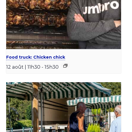
Food truck: Chicken chick
12 août | 11h30
-
15h30