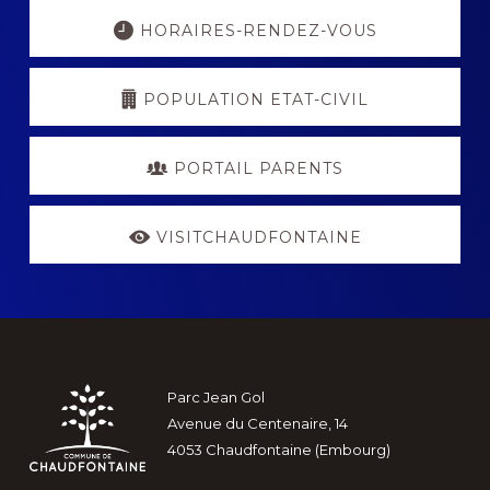
Explore
more
HORAIRES-RENDEZ-VOUS
POPULATION ETAT-CIVIL
PORTAIL PARENTS
VISITCHAUDFONTAINE
Footer
Parc Jean Gol
Avenue du Centenaire, 14
4053 Chaudfontaine (Embourg)