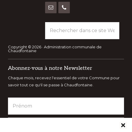
Rechercher
dans
ce
site
Copyright © 2026 · Administration communale de
Chaudfontaine
Web
Abonnez-vous à notre Newsletter
Chaque mois, recevez l'essentiel de votre Commune pour
savoir tout ce qu'il se passe à Chaudfontaine.