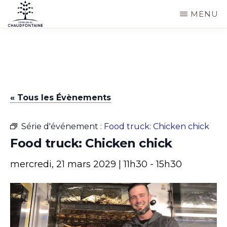
Passer
MENU
au
COMMUNE
Site
contenu
DE
CHAUDFONTAINE
officiel
principal
de
la
« Tous les Évènements
commune
de
Série d'événement :
Food truck: Chicken chick
Chaudfontaine
Food truck: Chicken chick
mercredi, 21 mars 2029 | 11h30
-
15h30