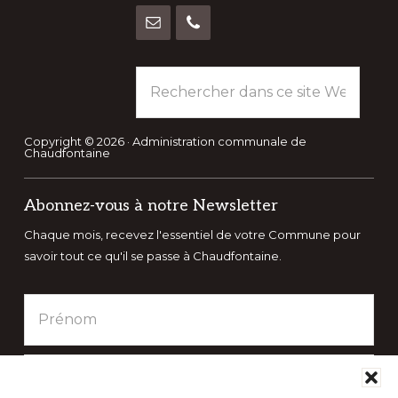
Rechercher
dans
ce
site
Copyright © 2026 · Administration communale de
Chaudfontaine
Web
Abonnez-vous à notre Newsletter
Chaque mois, recevez l'essentiel de votre Commune pour
savoir tout ce qu'il se passe à Chaudfontaine.