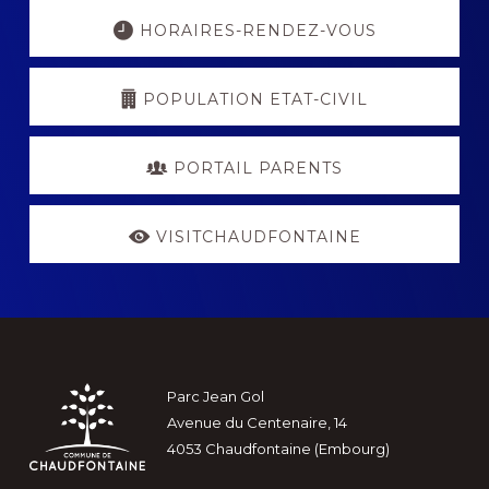
Explore
more
HORAIRES-RENDEZ-VOUS
POPULATION ETAT-CIVIL
PORTAIL PARENTS
VISITCHAUDFONTAINE
Footer
Parc Jean Gol
Avenue du Centenaire, 14
4053 Chaudfontaine (Embourg)