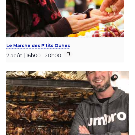
Le Marché des P’tits Ouhès
7 août | 16h00
-
20h00