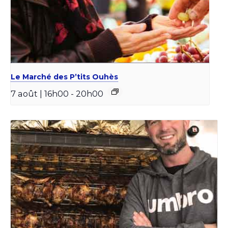
Le Marché des P’tits Ouhès
7 août | 16h00
-
20h00