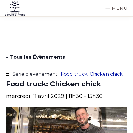
Passer
MENU
au
COMMUNE
Site
contenu
DE
CHAUDFONTAINE
officiel
principal
de
la
« Tous les Évènements
commune
de
Série d'événement :
Food truck: Chicken chick
Chaudfontaine
Food truck: Chicken chick
mercredi, 11 avril 2029 | 11h30
-
15h30