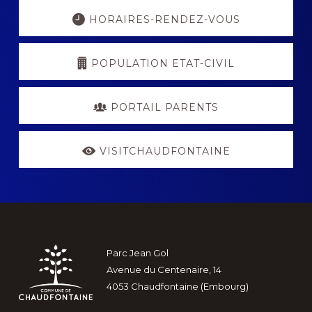
Explore
more
HORAIRES-RENDEZ-VOUS
POPULATION ETAT-CIVIL
PORTAIL PARENTS
VISITCHAUDFONTAINE
Footer
Parc Jean Gol
Avenue du Centenaire, 14
4053 Chaudfontaine (Embourg)