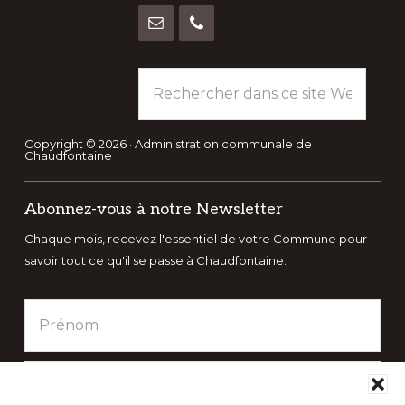
Rechercher
dans
ce
site
Copyright © 2026 · Administration communale de
Chaudfontaine
Web
Abonnez-vous à notre Newsletter
Chaque mois, recevez l'essentiel de votre Commune pour
savoir tout ce qu'il se passe à Chaudfontaine.