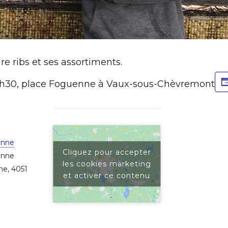
re ribs et ses assortiments.
15h30, place Foguenne à Vaux-sous-Chèvremont
enne
Cliquez pour accepter
enne
les cookies marketing
ne
,
4051
et activer ce contenu