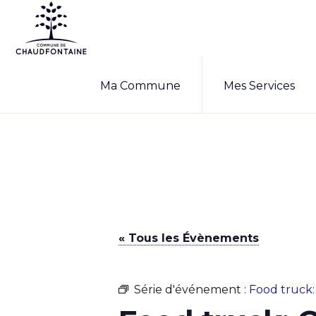
Passer
Passer
à
au
la
contenu
COMMUNE
Site
DE
navigation
principal
Ma Commune
Mes Services
CHAUDFONTAINE
officiel
principale
de
la
commune
de
Chaudfontaine
« Tous les Évènements
Série d'événement :
Food truck: