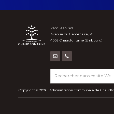
Footer
Parc Jean Gol
Avenue du Centenaire, 14
4053 Chaudfontaine (Embourg)
Rechercher
dans
ce
site
Copyright © 2026 · Administration communale de Chaudf
Web