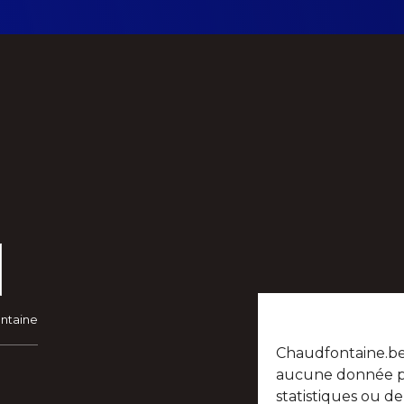
ontaine
Chaudfontaine.be n
aucune donnée per
statistiques ou d