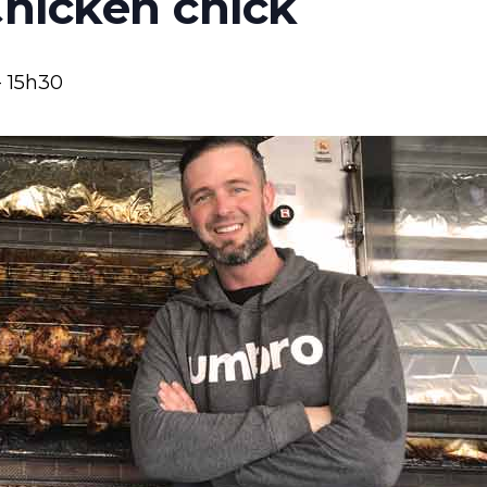
Chicken chick
-
15h30