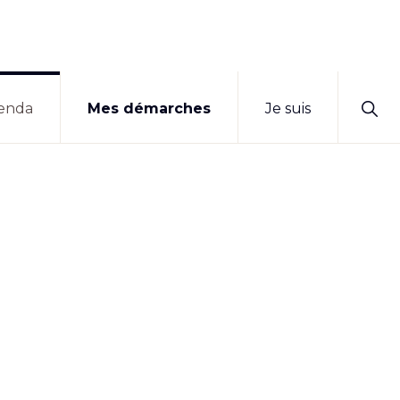
Sho
enda
Mes démarches
Je suis
Sear