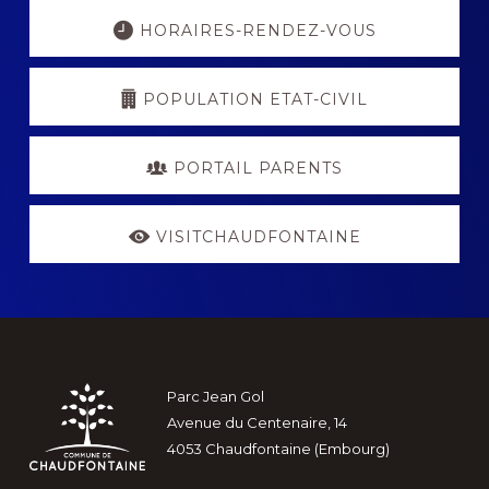
Explore
more
HORAIRES-RENDEZ-VOUS
POPULATION ETAT-CIVIL
PORTAIL PARENTS
VISITCHAUDFONTAINE
Footer
Parc Jean Gol
Avenue du Centenaire, 14
4053 Chaudfontaine (Embourg)