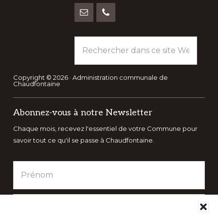
Rechercher
dans
ce
site
Copyright © 2026 · Administration communale de
Chaudfontaine
Web
Abonnez-vous à notre Newsletter
Chaque mois, recevez l'essentiel de votre Commune pour
savoir tout ce qu'il se passe à Chaudfontaine.