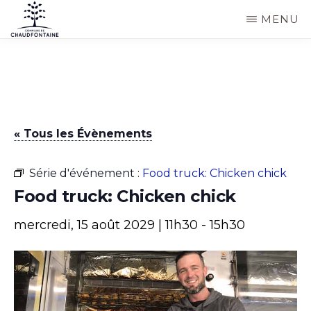
Passer
MENU
au
COMMUNE
Site
contenu
DE
CHAUDFONTAINE
officiel
principal
de
la
« Tous les Évènements
commune
de
Série d'événement :
Food truck: Chicken chick
Chaudfontaine
Food truck: Chicken chick
mercredi, 15 août 2029 | 11h30
-
15h30