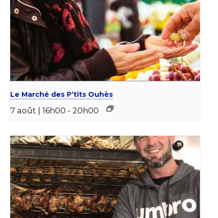
Le Marché des P’tits Ouhès
7 août | 16h00
-
20h00