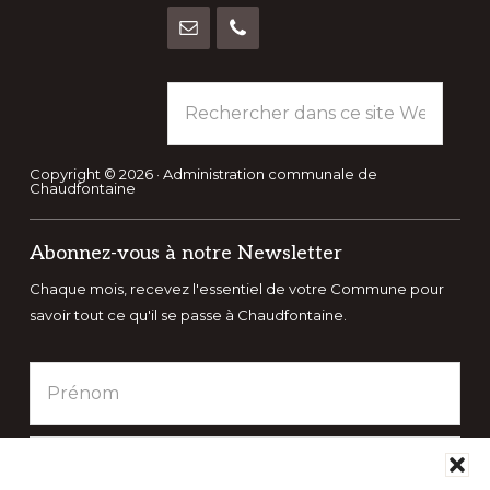
Rechercher
dans
ce
site
Copyright © 2026 · Administration communale de
Chaudfontaine
Web
Abonnez-vous à notre Newsletter
Chaque mois, recevez l'essentiel de votre Commune pour
savoir tout ce qu'il se passe à Chaudfontaine.