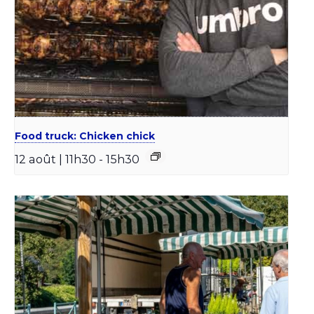
Food truck: Chicken chick
12 août | 11h30
-
15h30