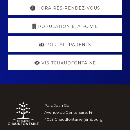
Explore
more
HORAIRES-RENDEZ-VOUS
POPULATION ETAT-CIVIL
PORTAIL PARENTS
VISITCHAUDFONTAINE
Footer
Parc Jean Gol
Avenue du Centenaire, 14
4053 Chaudfontaine (Embourg)