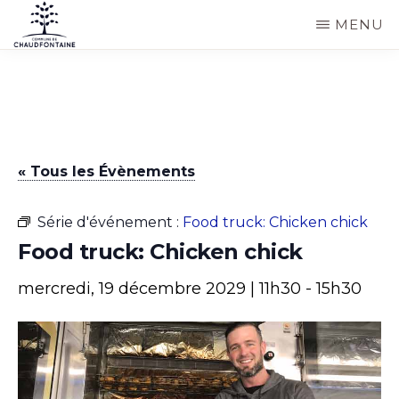
Passer
MENU
au
COMMUNE
Site
contenu
DE
CHAUDFONTAINE
officiel
principal
de
la
« Tous les Évènements
commune
de
Série d'événement :
Food truck: Chicken chick
Chaudfontaine
Food truck: Chicken chick
mercredi, 19 décembre 2029 | 11h30
-
15h30