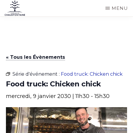
Passer
MENU
au
COMMUNE
Site
contenu
DE
CHAUDFONTAINE
officiel
principal
de
la
« Tous les Évènements
commune
de
Série d'événement :
Food truck: Chicken chick
Chaudfontaine
Food truck: Chicken chick
mercredi, 9 janvier 2030 | 11h30
-
15h30