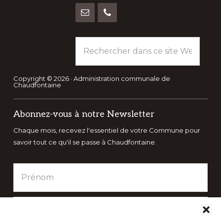
Rechercher
dans
ce
site
Copyright © 2026 · Administration communale de
Chaudfontaine
Web
Abonnez-vous à notre Newsletter
Chaque mois, recevez l'essentiel de votre Commune pour
savoir tout ce qu'il se passe à Chaudfontaine.