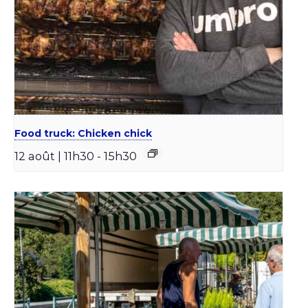
Food truck: Chicken chick
12 août | 11h30
-
15h30