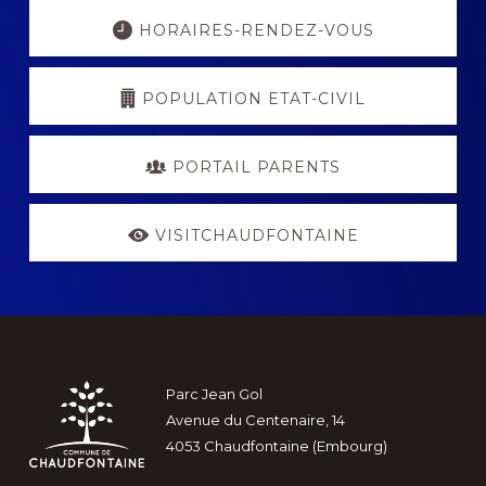
Explore
more
HORAIRES-RENDEZ-VOUS
POPULATION ETAT-CIVIL
PORTAIL PARENTS
VISITCHAUDFONTAINE
Footer
Parc Jean Gol
Avenue du Centenaire, 14
4053 Chaudfontaine (Embourg)