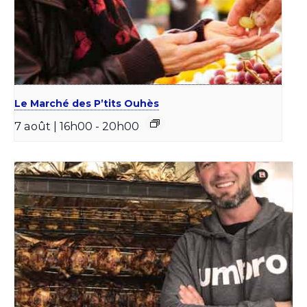
Le Marché des P’tits Ouhès
7 août | 16h00
-
20h00