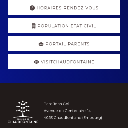
Explore
more
HORAIRES-RENDEZ-VOUS
POPULATION ETAT-CIVIL
PORTAIL PARENTS
VISITCHAUDFONTAINE
Footer
Parc Jean Gol
Avenue du Centenaire, 14
4053 Chaudfontaine (Embourg)