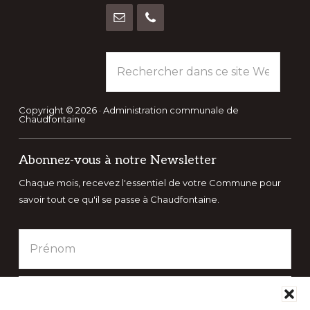
Rechercher
dans
ce
site
Copyright © 2026 · Administration communale de
Chaudfontaine
Web
Abonnez-vous à notre Newsletter
Chaque mois, recevez l'essentiel de votre Commune pour
savoir tout ce qu'il se passe à Chaudfontaine.