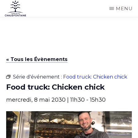
Passer
MENU
au
COMMUNE
Site
contenu
DE
CHAUDFONTAINE
officiel
principal
de
la
« Tous les Évènements
commune
de
Série d'événement :
Food truck: Chicken chick
Chaudfontaine
Food truck: Chicken chick
mercredi, 8 mai 2030 | 11h30
-
15h30