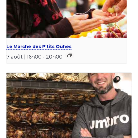
Le Marché des P’tits Ouhès
7 août | 16h00
-
20h00