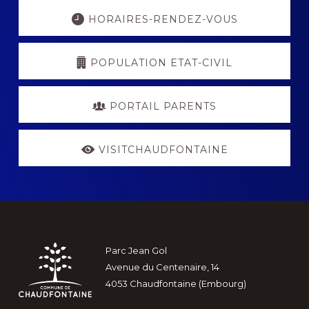
Explore
more
HORAIRES-RENDEZ-VOUS
POPULATION ETAT-CIVIL
PORTAIL PARENTS
VISITCHAUDFONTAINE
Footer
Parc Jean Gol
Avenue du Centenaire, 14
4053 Chaudfontaine (Embourg)