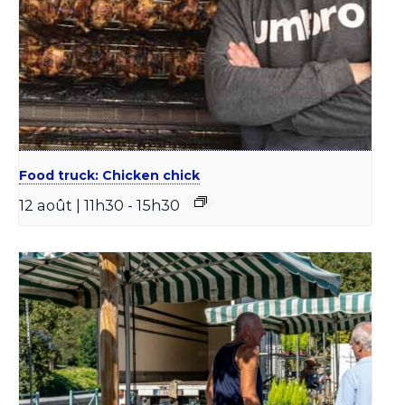
Food truck: Chicken chick
12 août | 11h30
-
15h30