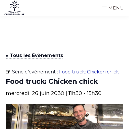
Passer
MENU
au
COMMUNE
Site
contenu
DE
CHAUDFONTAINE
officiel
principal
de
la
« Tous les Évènements
commune
de
Série d'événement :
Food truck: Chicken chick
Chaudfontaine
Food truck: Chicken chick
mercredi, 26 juin 2030 | 11h30
-
15h30