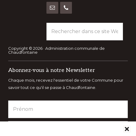
Rechercher
dans
ce
site
Copyright © 2026 · Administration communale de
Chaudfontaine
Web
Abonnez-vous à notre Newsletter
Chaque mois, recevez l'essentiel de votre Commune pour
savoir tout ce qu'il se passe à Chaudfontaine.