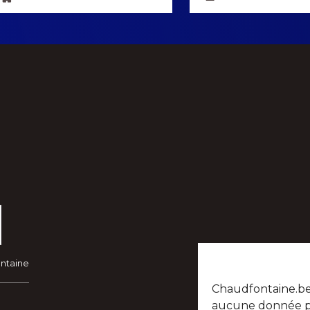
ontaine
Chaudfontaine.be n
aucune donnée per