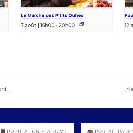
Le Marché des P’tits Ouhès
Foo
7 août | 16h00
-
20h00
12 
ont
Ma
POPULATION ETAT-CIVIL
PORTAIL PARE