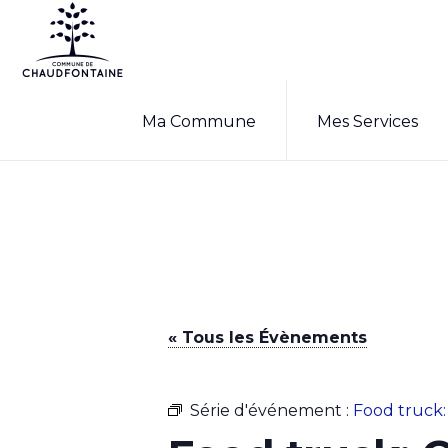
Passer
Passer
à
au
la
contenu
COMMUNE
Site
DE
navigation
principal
Ma Commune
Mes Services
CHAUDFONTAINE
officiel
principale
de
la
commune
de
Chaudfontaine
« Tous les Évènements
Série d'événement :
Food truck: