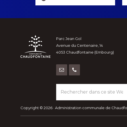
more
Footer
Parc Jean Gol
Avenue du Centenaire, 14
4053 Chaudfontaine (Embourg)
Rechercher
dans
ce
site
Copyright © 2026 · Administration communale de Chaudf
Web