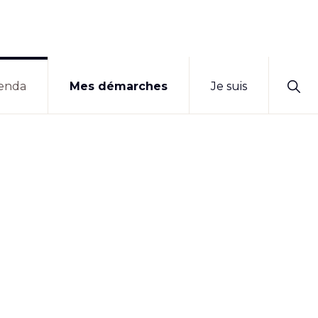
Sho
enda
Mes démarches
Je suis
Sear