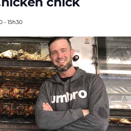
Chicken chick
0
-
15h30