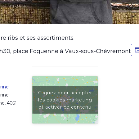
re ribs et ses assortiments.
15h30, place Foguenne à Vaux-sous-Chèvremont
enne
Cliquez pour accepter
enne
les cookies marketing
ne
,
4051
et activer ce contenu