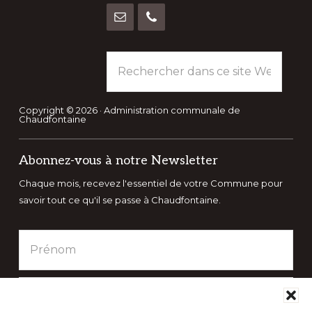
Rechercher
dans
ce
site
Copyright © 2026 · Administration communale de
Chaudfontaine
Web
Abonnez-vous à notre Newsletter
Chaque mois, recevez l'essentiel de votre Commune pour
savoir tout ce qu'il se passe à Chaudfontaine.