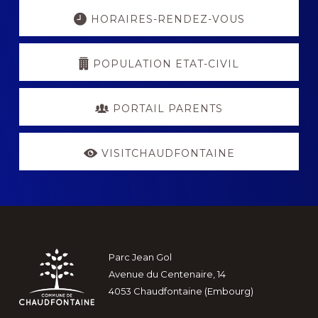
Explore
more
HORAIRES-RENDEZ-VOUS
POPULATION ETAT-CIVIL
PORTAIL PARENTS
VISITCHAUDFONTAINE
Footer
Parc Jean Gol
Avenue du Centenaire, 14
4053 Chaudfontaine (Embourg)