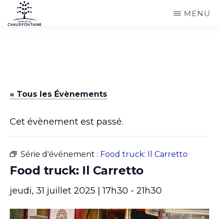
Passer
MENU
au
COMMUNE
Site
contenu
DE
CHAUDFONTAINE
officiel
principal
de
la
« Tous les Évènements
commune
de
Cet évènement est passé.
Chaudfontaine
Série d'événement :
Food truck: Il Carretto
Food truck: Il Carretto
jeudi, 31 juillet 2025 | 17h30
-
21h30