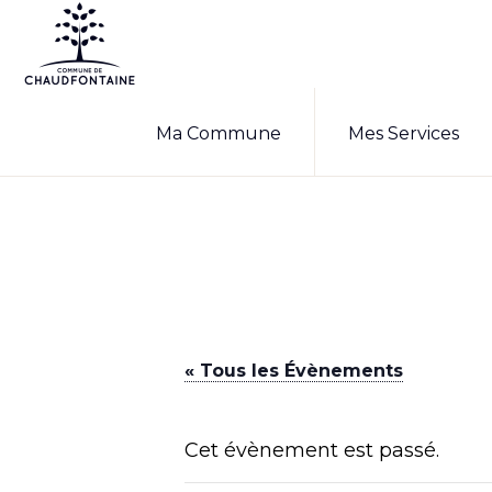
Passer
Passer
à
au
la
contenu
COMMUNE
Site
DE
navigation
principal
Ma Commune
Mes Services
CHAUDFONTAINE
officiel
principale
de
la
commune
de
Chaudfontaine
« Tous les Évènements
Cet évènement est passé.