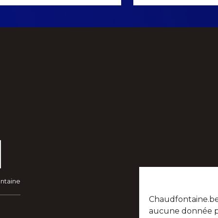
ontaine
Chaudfontaine.be n
aucune donnée per