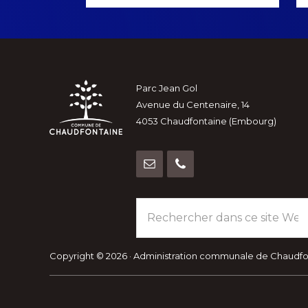
more
Footer
Parc Jean Gol
Avenue du Centenaire, 14
4053 Chaudfontaine (Embourg)
Rechercher
dans
ce
site
Copyright © 2026 · Administration communale de Chaudf
Web