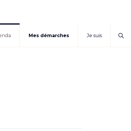
Sho
enda
Mes démarches
Je suis
Sear