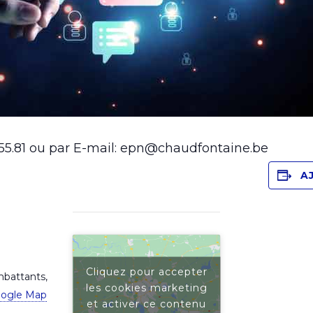
1.55.81 ou par E-mail: epn@chaudfontaine.be
A
Cliquez pour accepter
battants,
les cookies marketing
oogle Map
et activer ce contenu