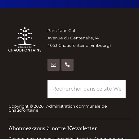
Footer
Parc Jean Gol
Avenue du Centenaire, 14
4053 Chaudfontaine (Embourg)
Rechercher
dans
ce
site
Copyright © 2026 · Administration communale de
Chaudfontaine
Web
Abonnez-vous à notre Newsletter
Chaque mois, recevez l'essentiel de votre Commune pour