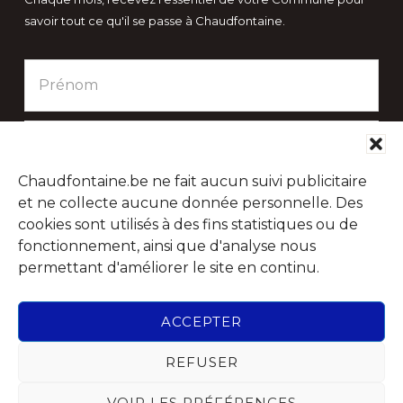
savoir tout ce qu'il se passe à Chaudfontaine.
Chaudfontaine.be ne fait aucun suivi publicitaire
et ne collecte aucune donnée personnelle. Des
cookies sont utilisés à des fins statistiques ou de
fonctionnement, ainsi que d'analyse nous
permettant d'améliorer le site en continu.
Suivez-nous sur les réseaux sociaux
ACCEPTER
REFUSER
VOIR LES PRÉFÉRENCES