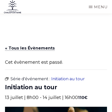
Passer
MENU
au
COMMUNE
Site
contenu
DE
CHAUDFONTAINE
officiel
principal
de
la
« Tous les Évènements
commune
de
Cet évènement est passé.
Chaudfontaine
Série d'événement :
Initiation au tour
Initiation au tour
13 juillet | 8h00
-
14 juillet | 16h00
110€