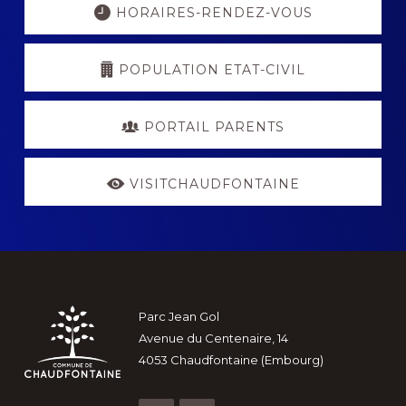
more
HORAIRES-RENDEZ-VOUS
POPULATION ETAT-CIVIL
PORTAIL PARENTS
VISITCHAUDFONTAINE
Footer
Parc Jean Gol
Avenue du Centenaire, 14
4053 Chaudfontaine (Embourg)