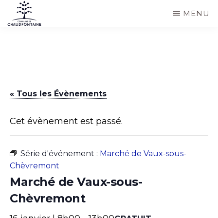
Passer
MENU
au
COMMUNE
Site
contenu
DE
CHAUDFONTAINE
officiel
principal
de
la
« Tous les Évènements
commune
de
Cet évènement est passé.
Chaudfontaine
Série d'événement :
Marché de Vaux-sous-
Chèvremont
Marché de Vaux-sous-
Chèvremont