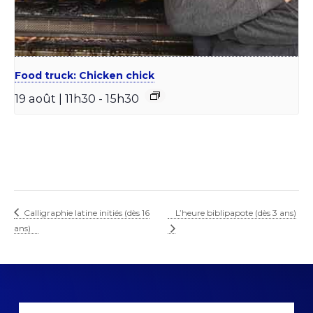
Food truck: Chicken chick
19 août | 11h30
-
15h30
Calligraphie latine initiés (dès 16
L’heure biblipapote (dès 3 ans)
ans)
Explore