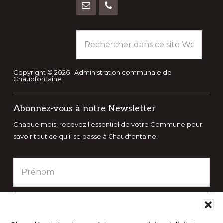
Rechercher
dans
ce
site
Copyright © 2026 · Administration communale de
Chaudfontaine
Web
Abonnez-vous à notre Newsletter
Chaque mois, recevez l'essentiel de votre Commune pour
savoir tout ce qu'il se passe à Chaudfontaine.