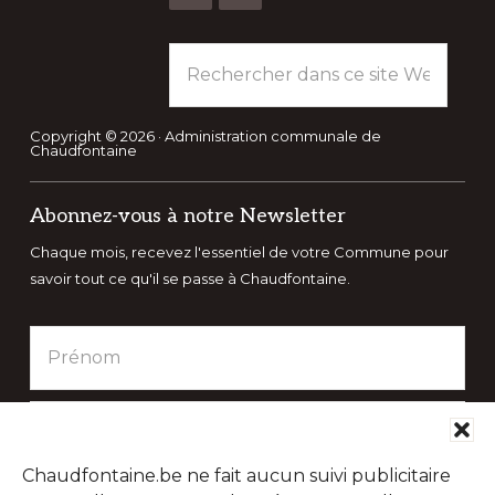
Rechercher
dans
ce
site
Copyright © 2026 · Administration communale de
Chaudfontaine
Web
Abonnez-vous à notre Newsletter
Chaque mois, recevez l'essentiel de votre Commune pour
savoir tout ce qu'il se passe à Chaudfontaine.
Chaudfontaine.be ne fait aucun suivi publicitaire