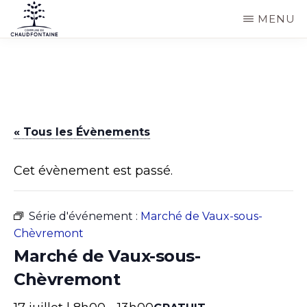
Passer
MENU
au
COMMUNE
Site
contenu
DE
CHAUDFONTAINE
officiel
principal
de
la
« Tous les Évènements
commune
de
Cet évènement est passé.
Chaudfontaine
Série d'événement :
Marché de Vaux-sous-
Chèvremont
Marché de Vaux-sous-
Chèvremont