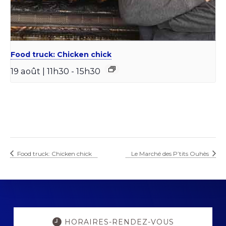
Food truck: Chicken chick
19 août | 11h30
-
15h30
Food truck: Chicken chick
Le Marché des P’tits Ouhès
Explore
more
HORAIRES-RENDEZ-VOUS