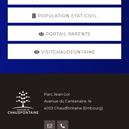
POPULATION ETAT-CIVIL
PORTAIL PARENTS
VISITCHAUDFONTAINE
Footer
Parc Jean Gol
Avenue du Centenaire, 14
4053 Chaudfontaine (Embourg)