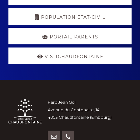
POPULATION ETAT-CIVIL
PORTAIL PARENTS
VISITCHAUDFONTAINE
Footer
Parc Jean Gol
Avenue du Centenaire, 14
4053 Chaudfontaine (Embourg)