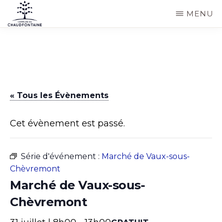
Passer
MENU
au
COMMUNE
Site
contenu
DE
CHAUDFONTAINE
officiel
principal
de
la
« Tous les Évènements
commune
de
Cet évènement est passé.
Chaudfontaine
Série d'événement :
Marché de Vaux-sous-
Chèvremont
Marché de Vaux-sous-
Chèvremont