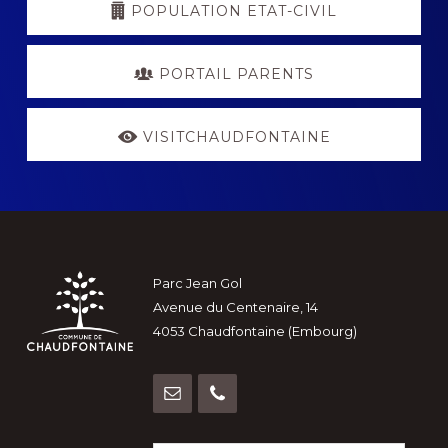
POPULATION ETAT-CIVIL
PORTAIL PARENTS
VISITCHAUDFONTAINE
Footer
Parc Jean Gol
Avenue du Centenaire, 14
4053 Chaudfontaine (Embourg)