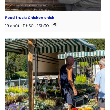
Food truck: Chicken chick
19 août | 11h30
-
15h30