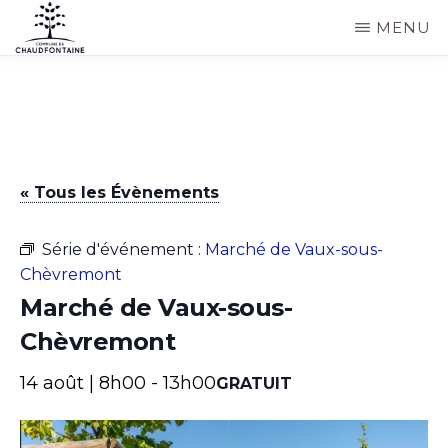
Passer
MENU
au
COMMUNE
Site
contenu
DE
CHAUDFONTAINE
officiel
principal
de
la
« Tous les Évènements
commune
de
Série d'événement :
Marché de Vaux-sous-
Chaudfontaine
Chèvremont
Marché de Vaux-sous-
Chèvremont
14 août | 8h00
-
13h00
GRATUIT